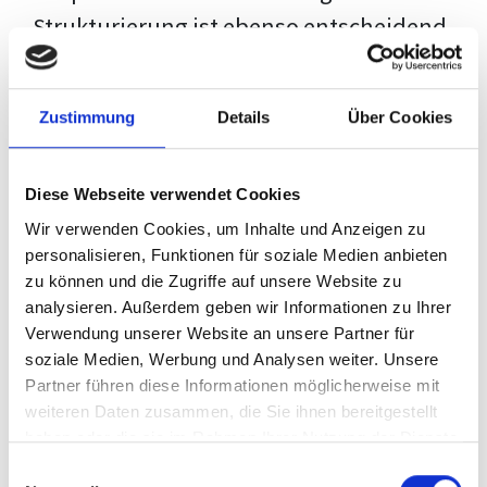
Strukturierung ist ebenso entscheidend
wie der Inhalt selbst. Jeder Prüfer hat
eigene Erwartungen, und unsere
Zustimmung
Details
Über Cookies
Schulung ist so konzipiert, dass sie dir
den Weg vom leeren Dokument zu
Diese Webseite verwendet Cookies
deiner individuellen Vorlage zeigt,
Wir verwenden Cookies, um Inhalte und Anzeigen zu
anstatt eine Einheitslösung zu bieten.
personalisieren, Funktionen für soziale Medien anbieten
zu können und die Zugriffe auf unsere Website zu
Der Prozess des wissenschaftlichen
analysieren. Außerdem geben wir Informationen zu Ihrer
Schreibens kann ohne das richtige
Verwendung unserer Website an unsere Partner für
soziale Medien, Werbung und Analysen weiter. Unsere
Wissen eine große Herausforderung
Partner führen diese Informationen möglicherweise mit
darstellen. Jedoch, ausgestattet mit
weiteren Daten zusammen, die Sie ihnen bereitgestellt
den
Techniken und Strategien
dieses
haben oder die sie im Rahmen Ihrer Nutzung der Dienste
gesammelt haben.
Kurses, wird die Formatierung deiner
Einwilligungsauswahl