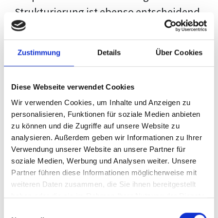
Strukturierung ist ebenso entscheidend
wie der Inhalt selbst. Jeder Prüfer hat
eigene Erwartungen, und unsere
Zustimmung
Details
Über Cookies
Schulung ist so konzipiert, dass sie dir
den Weg vom leeren Dokument zu
Diese Webseite verwendet Cookies
deiner individuellen Vorlage zeigt,
Wir verwenden Cookies, um Inhalte und Anzeigen zu
anstatt eine Einheitslösung zu bieten.
personalisieren, Funktionen für soziale Medien anbieten
zu können und die Zugriffe auf unsere Website zu
Der Prozess des wissenschaftlichen
analysieren. Außerdem geben wir Informationen zu Ihrer
Schreibens kann ohne das richtige
Verwendung unserer Website an unsere Partner für
soziale Medien, Werbung und Analysen weiter. Unsere
Wissen eine große Herausforderung
Partner führen diese Informationen möglicherweise mit
darstellen. Jedoch, ausgestattet mit
weiteren Daten zusammen, die Sie ihnen bereitgestellt
den
Techniken und Strategien
dieses
haben oder die sie im Rahmen Ihrer Nutzung der Dienste
gesammelt haben.
Kurses, wird die Formatierung deiner
Einwilligungsauswahl