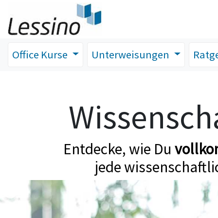
Office Kurse
Unterweisungen
Ratg
Wissenscha
Entdecke, wie Du
vollk
jede wissenschaftli