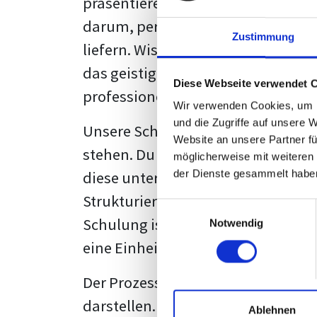
präsentieren. Der "rote Faden", der
darum, persönliche Meinungen zu 
Zustimmung
liefern. Wissenschaftliche Texte, 
das geistige Eigentum des Verfass
Diese Webseite verwendet 
professionell zu kommunizieren.
Wir verwenden Cookies, um I
und die Zugriffe auf unsere 
Unsere Schulung wurde mit Blick 
Website an unsere Partner fü
stehen. Du wirst nicht nur erfahre
möglicherweise mit weiteren
diese unter Zuhilfenahme von Wor
der Dienste gesammelt habe
Strukturierung ist ebenso entschei
Einwilligungsauswahl
Schulung ist so konzipiert, dass s
Notwendig
eine Einheitslösung zu bieten.
Der Prozess des wissenschaftliche
darstellen. Jedoch, ausgestattet 
Ablehnen