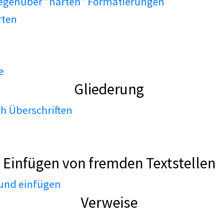
gegenüber "harten" Formatierungen
rten
e
Gliederung
h Überschriften
Einfügen von fremden Textstellen
 und einfügen
Verweise