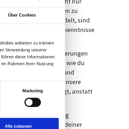
kennbar sein. Es geht nicht nur
s von Fakten und Quellen zu
Über Cookies
- oder Masterarbeit
handelt, sind
chungsergebnisse und Erkenntnisse
 Medien anbieten zu können
hrer Verwendung unserer
au vor diesen Herausforderungen
 führen diese Informationen
en kannst, sondern auch, wie du
ie im Rahmen Ihrer Nutzung
prechende Formatierung und
igene Erwartungen, und unsere
dividuellen Vorlage zeigt, anstatt
Marketing
ne große Herausforderung
 wird die Formatierung deiner
Alle zulassen