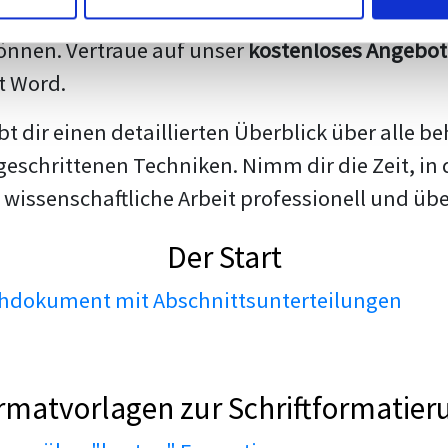
darstellen. Unsere erfahrenen Trainer teilen we
nnen. Vertraue auf unser
kostenloses Angebot
t Word.
ibt dir einen detaillierten Überblick über all
geschrittenen Techniken. Nimm dir die Zeit, in 
 wissenschaftliche Arbeit professionell und üb
Der Start
dokument mit Abschnittsunterteilungen
rmatvorlagen zur Schriftformatier