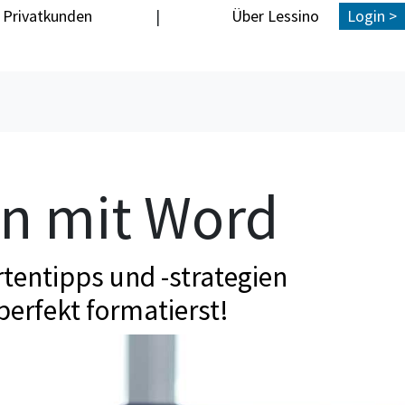
Privatkunden
|
Über Lessino
Login >
en mit Word
tentipps und -strategien
perfekt formatierst!