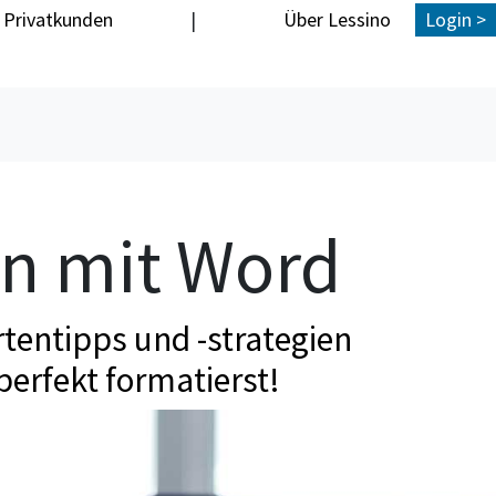
Privatkunden
|
Über Lessino
Login >
en mit Word
tentipps und -strategien
perfekt formatierst!