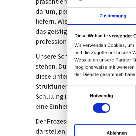
präsentieren. Der "rote Faden", der
darum, persönliche Meinungen zu 
Zustimmung
liefern. Wissenschaftliche Texte, 
das geistige Eigentum des Verfass
Diese Webseite verwendet 
professionell zu kommunizieren.
Wir verwenden Cookies, um I
und die Zugriffe auf unsere 
Unsere Schulung wurde mit Blick 
Website an unsere Partner fü
stehen. Du wirst nicht nur erfahre
möglicherweise mit weiteren
diese unter Zuhilfenahme von Wor
der Dienste gesammelt habe
Strukturierung ist ebenso entschei
Einwilligungsauswahl
Schulung ist so konzipiert, dass s
Notwendig
eine Einheitslösung zu bieten.
Der Prozess des wissenschaftliche
darstellen. Jedoch, ausgestattet 
Ablehnen