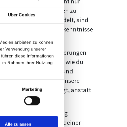
kennbar sein. Es geht nicht nur
s von Fakten und Quellen zu
Über Cookies
- oder Masterarbeit
handelt, sind
chungsergebnisse und Erkenntnisse
 Medien anbieten zu können
hrer Verwendung unserer
au vor diesen Herausforderungen
 führen diese Informationen
en kannst, sondern auch, wie du
ie im Rahmen Ihrer Nutzung
prechende Formatierung und
igene Erwartungen, und unsere
dividuellen Vorlage zeigt, anstatt
Marketing
ne große Herausforderung
 wird die Formatierung deiner
Alle zulassen