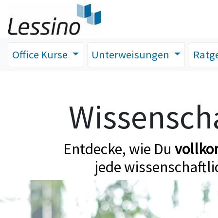
Office Kurse
Unterweisungen
Ratg
Wissenscha
Entdecke, wie Du
vollk
jede wissenschaftli