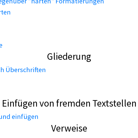
gegenüber "harten" Formatierungen
rten
e
Gliederung
h Überschriften
Einfügen von fremden Textstellen
 und einfügen
Verweise