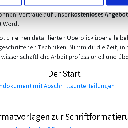
darstellen. Unsere erfahrenen Trainer teilen we
nnen. Vertraue auf unser
kostenloses Angebot
t Word.
ibt dir einen detaillierten Überblick über all
geschrittenen Techniken. Nimm dir die Zeit, in 
 wissenschaftliche Arbeit professionell und üb
Der Start
dokument mit Abschnittsunterteilungen
rmatvorlagen zur Schriftformatier