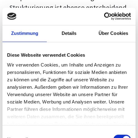
Strukturierung ist ebenso entscheidend
wie der Inhalt selbst. Jeder Prüfer hat
eigene Erwartungen, und unsere
Zustimmung
Details
Über Cookies
Schulung ist so konzipiert, dass sie dir
den Weg vom leeren Dokument zu
Diese Webseite verwendet Cookies
deiner individuellen Vorlage zeigt,
Wir verwenden Cookies, um Inhalte und Anzeigen zu
anstatt eine Einheitslösung zu bieten.
personalisieren, Funktionen für soziale Medien anbieten
zu können und die Zugriffe auf unsere Website zu
Der Prozess des wissenschaftlichen
analysieren. Außerdem geben wir Informationen zu Ihrer
Schreibens kann ohne das richtige
Verwendung unserer Website an unsere Partner für
soziale Medien, Werbung und Analysen weiter. Unsere
Wissen eine große Herausforderung
Partner führen diese Informationen möglicherweise mit
darstellen. Jedoch, ausgestattet mit
weiteren Daten zusammen, die Sie ihnen bereitgestellt
den
Techniken und Strategien
dieses
haben oder die sie im Rahmen Ihrer Nutzung der Dienste
gesammelt haben.
Kurses, wird die Formatierung deiner
Einwilligungsauswahl