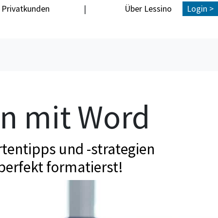
Privatkunden
|
Über Lessino
Login >
en mit Word
tentipps und -strategien
perfekt formatierst!