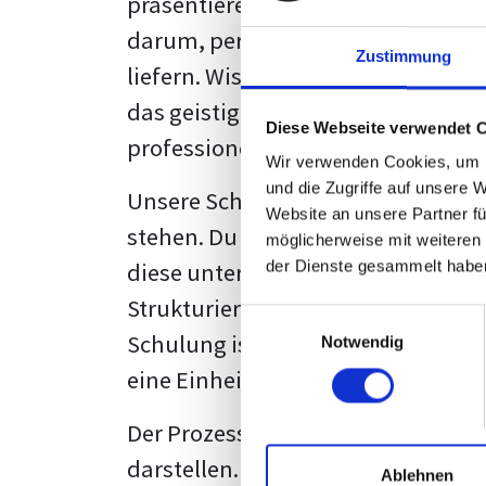
präsentieren. Der "rote Faden", der
darum, persönliche Meinungen zu 
Zustimmung
liefern. Wissenschaftliche Texte, 
das geistige Eigentum des Verfass
Diese Webseite verwendet 
professionell zu kommunizieren.
Wir verwenden Cookies, um I
und die Zugriffe auf unsere 
Unsere Schulung wurde mit Blick 
Website an unsere Partner fü
stehen. Du wirst nicht nur erfahre
möglicherweise mit weiteren
diese unter Zuhilfenahme von Wor
der Dienste gesammelt habe
Strukturierung ist ebenso entschei
Einwilligungsauswahl
Schulung ist so konzipiert, dass s
Notwendig
eine Einheitslösung zu bieten.
Der Prozess des wissenschaftliche
darstellen. Jedoch, ausgestattet 
Ablehnen