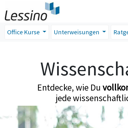
Office Kurse
Unterweisungen
Ratg
Wissenscha
Entdecke, wie Du
vollk
jede wissenschaftli