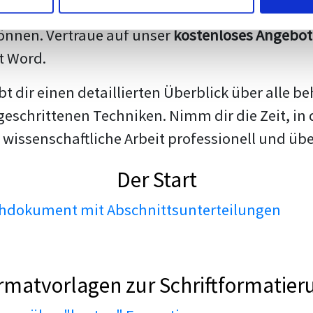
darstellen. Unsere erfahrenen Trainer teilen we
nnen. Vertraue auf unser
kostenloses Angebot
t Word.
ibt dir einen detaillierten Überblick über all
geschrittenen Techniken. Nimm dir die Zeit, in 
 wissenschaftliche Arbeit professionell und üb
Der Start
dokument mit Abschnittsunterteilungen
rmatvorlagen zur Schriftformatier