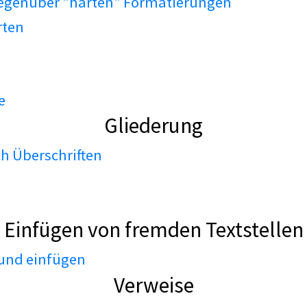
gegenüber "harten" Formatierungen
rten
e
Gliederung
h Überschriften
Einfügen von fremden Textstellen
 und einfügen
Verweise