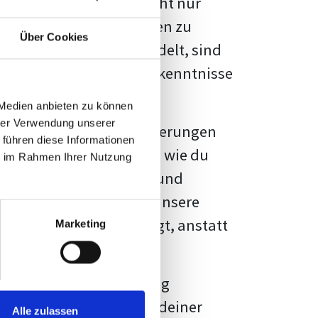
kennbar sein. Es geht nicht nur
s von Fakten und Quellen zu
Über Cookies
- oder Masterarbeit
handelt, sind
chungsergebnisse und Erkenntnisse
 Medien anbieten zu können
hrer Verwendung unserer
au vor diesen Herausforderungen
 führen diese Informationen
en kannst, sondern auch, wie du
ie im Rahmen Ihrer Nutzung
prechende Formatierung und
igene Erwartungen, und unsere
dividuellen Vorlage zeigt, anstatt
Marketing
ne große Herausforderung
 wird die Formatierung deiner
Alle zulassen