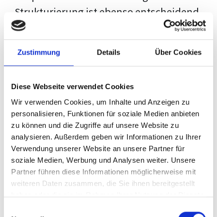
Strukturierung ist ebenso entscheidend
wie der Inhalt selbst. Jeder Prüfer hat
eigene Erwartungen, und unsere
Zustimmung
Details
Über Cookies
Schulung ist so konzipiert, dass sie dir
den Weg vom leeren Dokument zu
Diese Webseite verwendet Cookies
deiner individuellen Vorlage zeigt,
Wir verwenden Cookies, um Inhalte und Anzeigen zu
anstatt eine Einheitslösung zu bieten.
personalisieren, Funktionen für soziale Medien anbieten
zu können und die Zugriffe auf unsere Website zu
Der Prozess des wissenschaftlichen
analysieren. Außerdem geben wir Informationen zu Ihrer
Schreibens kann ohne das richtige
Verwendung unserer Website an unsere Partner für
soziale Medien, Werbung und Analysen weiter. Unsere
Wissen eine große Herausforderung
Partner führen diese Informationen möglicherweise mit
darstellen. Jedoch, ausgestattet mit
weiteren Daten zusammen, die Sie ihnen bereitgestellt
den
Techniken und Strategien
dieses
haben oder die sie im Rahmen Ihrer Nutzung der Dienste
gesammelt haben.
Kurses, wird die Formatierung deiner
Einwilligungsauswahl