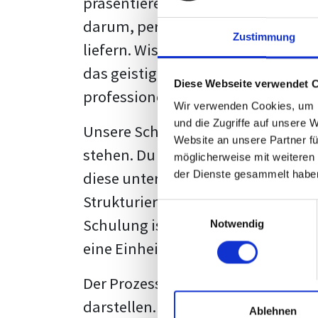
präsentieren. Der "rote Faden", der
darum, persönliche Meinungen zu 
Zustimmung
liefern. Wissenschaftliche Texte, 
das geistige Eigentum des Verfass
Diese Webseite verwendet 
professionell zu kommunizieren.
Wir verwenden Cookies, um I
und die Zugriffe auf unsere 
Unsere Schulung wurde mit Blick 
Website an unsere Partner fü
stehen. Du wirst nicht nur erfahre
möglicherweise mit weiteren
diese unter Zuhilfenahme von Wor
der Dienste gesammelt habe
Strukturierung ist ebenso entschei
Einwilligungsauswahl
Schulung ist so konzipiert, dass s
Notwendig
eine Einheitslösung zu bieten.
Der Prozess des wissenschaftliche
darstellen. Jedoch, ausgestattet 
Ablehnen