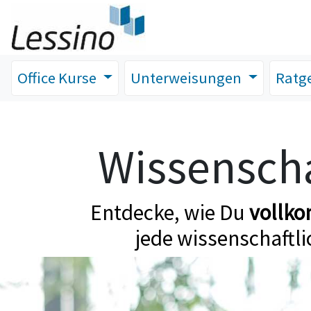
Office Kurse
Unterweisungen
Ratg
Wissenscha
Entdecke, wie Du
vollk
jede wissenschaftli