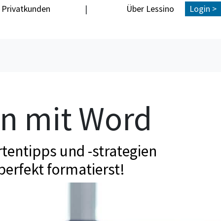
Privatkunden
|
Über Lessino
Login >
en mit Word
tentipps und -strategien
perfekt formatierst!