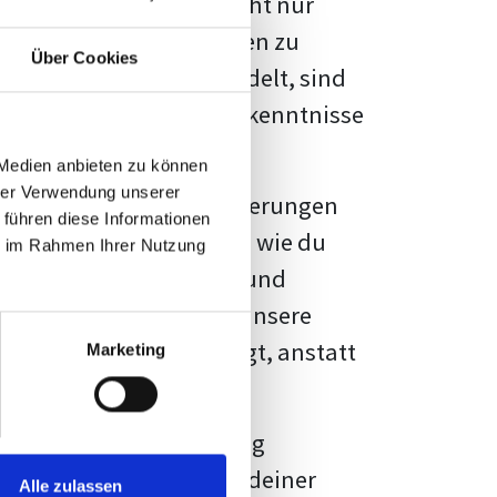
kennbar sein. Es geht nicht nur
s von Fakten und Quellen zu
Über Cookies
- oder Masterarbeit
handelt, sind
chungsergebnisse und Erkenntnisse
 Medien anbieten zu können
hrer Verwendung unserer
au vor diesen Herausforderungen
 führen diese Informationen
en kannst, sondern auch, wie du
ie im Rahmen Ihrer Nutzung
prechende Formatierung und
igene Erwartungen, und unsere
dividuellen Vorlage zeigt, anstatt
Marketing
ne große Herausforderung
 wird die Formatierung deiner
Alle zulassen