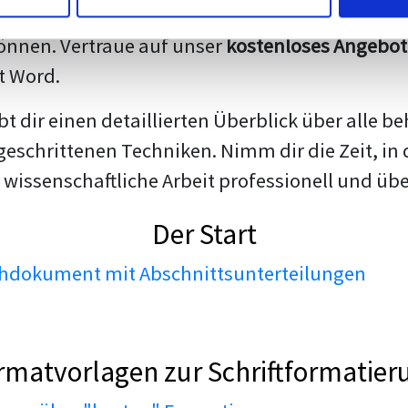
darstellen. Unsere erfahrenen Trainer teilen we
nnen. Vertraue auf unser
kostenloses Angebot
t Word.
ibt dir einen detaillierten Überblick über all
geschrittenen Techniken. Nimm dir die Zeit, in 
 wissenschaftliche Arbeit professionell und üb
Der Start
dokument mit Abschnittsunterteilungen
rmatvorlagen zur Schriftformatier