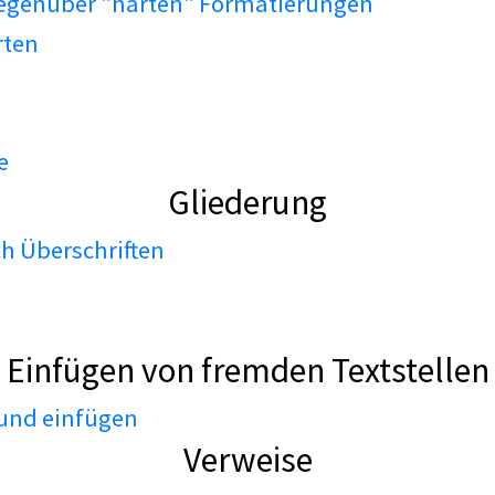
gegenüber "harten" Formatierungen
rten
e
Gliederung
h Überschriften
Einfügen von fremden Textstellen
 und einfügen
Verweise