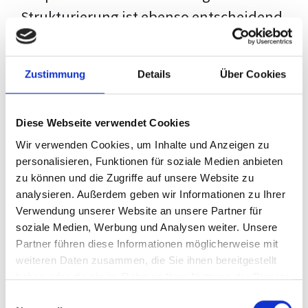
Strukturierung ist ebenso entscheidend
wie der Inhalt selbst. Jeder Prüfer hat
eigene Erwartungen, und unsere
Zustimmung
Details
Über Cookies
Schulung ist so konzipiert, dass sie dir
den Weg vom leeren Dokument zu
Diese Webseite verwendet Cookies
deiner individuellen Vorlage zeigt,
Wir verwenden Cookies, um Inhalte und Anzeigen zu
anstatt eine Einheitslösung zu bieten.
personalisieren, Funktionen für soziale Medien anbieten
zu können und die Zugriffe auf unsere Website zu
Der Prozess des wissenschaftlichen
analysieren. Außerdem geben wir Informationen zu Ihrer
Schreibens kann ohne das richtige
Verwendung unserer Website an unsere Partner für
soziale Medien, Werbung und Analysen weiter. Unsere
Wissen eine große Herausforderung
Partner führen diese Informationen möglicherweise mit
darstellen. Jedoch, ausgestattet mit
weiteren Daten zusammen, die Sie ihnen bereitgestellt
den
Techniken und Strategien
dieses
haben oder die sie im Rahmen Ihrer Nutzung der Dienste
gesammelt haben.
Kurses, wird die Formatierung deiner
Einwilligungsauswahl