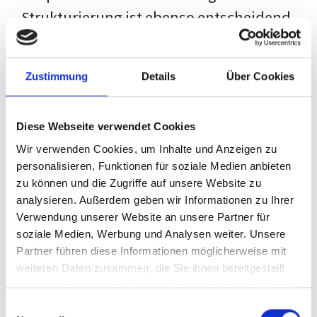
Strukturierung ist ebenso entscheidend
wie der Inhalt selbst. Jeder Prüfer hat
eigene Erwartungen, und unsere
Zustimmung
Details
Über Cookies
Schulung ist so konzipiert, dass sie dir
den Weg vom leeren Dokument zu
Diese Webseite verwendet Cookies
deiner individuellen Vorlage zeigt,
Wir verwenden Cookies, um Inhalte und Anzeigen zu
anstatt eine Einheitslösung zu bieten.
personalisieren, Funktionen für soziale Medien anbieten
zu können und die Zugriffe auf unsere Website zu
Der Prozess des wissenschaftlichen
analysieren. Außerdem geben wir Informationen zu Ihrer
Schreibens kann ohne das richtige
Verwendung unserer Website an unsere Partner für
soziale Medien, Werbung und Analysen weiter. Unsere
Wissen eine große Herausforderung
Partner führen diese Informationen möglicherweise mit
darstellen. Jedoch, ausgestattet mit
weiteren Daten zusammen, die Sie ihnen bereitgestellt
den
Techniken und Strategien
dieses
haben oder die sie im Rahmen Ihrer Nutzung der Dienste
gesammelt haben.
Kurses, wird die Formatierung deiner
Einwilligungsauswahl