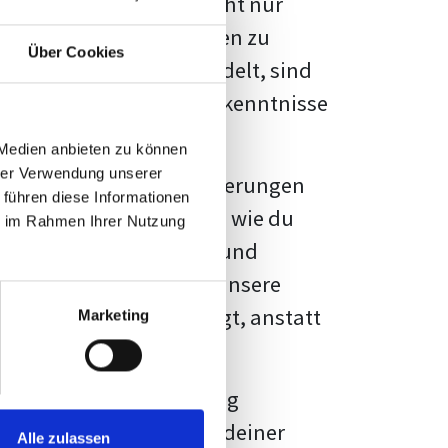
kennbar sein. Es geht nicht nur
s von Fakten und Quellen zu
Über Cookies
- oder Masterarbeit
handelt, sind
chungsergebnisse und Erkenntnisse
 Medien anbieten zu können
hrer Verwendung unserer
au vor diesen Herausforderungen
 führen diese Informationen
en kannst, sondern auch, wie du
ie im Rahmen Ihrer Nutzung
prechende Formatierung und
igene Erwartungen, und unsere
dividuellen Vorlage zeigt, anstatt
Marketing
ne große Herausforderung
 wird die Formatierung deiner
Alle zulassen