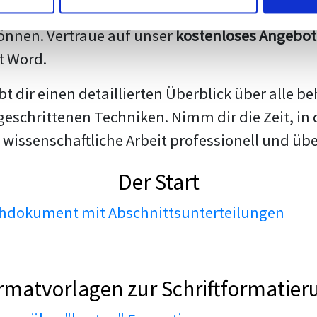
darstellen. Unsere erfahrenen Trainer teilen we
nnen. Vertraue auf unser
kostenloses Angebot
t Word.
ibt dir einen detaillierten Überblick über all
geschrittenen Techniken. Nimm dir die Zeit, in 
 wissenschaftliche Arbeit professionell und üb
Der Start
dokument mit Abschnittsunterteilungen
rmatvorlagen zur Schriftformatier