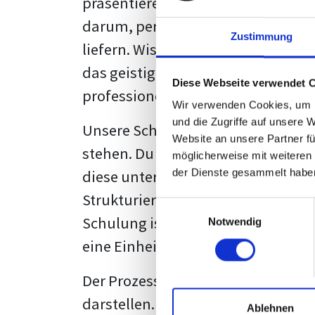
präsentieren. Der "rote Faden", der
darum, persönliche Meinungen zu 
Zustimmung
liefern. Wissenschaftliche Texte, 
das geistige Eigentum des Verfass
Diese Webseite verwendet 
professionell zu kommunizieren.
Wir verwenden Cookies, um I
und die Zugriffe auf unsere 
Unsere Schulung wurde mit Blick 
Website an unsere Partner fü
stehen. Du wirst nicht nur erfahre
möglicherweise mit weiteren
diese unter Zuhilfenahme von Wor
der Dienste gesammelt habe
Strukturierung ist ebenso entschei
Einwilligungsauswahl
Schulung ist so konzipiert, dass s
Notwendig
eine Einheitslösung zu bieten.
Der Prozess des wissenschaftliche
darstellen. Jedoch, ausgestattet 
Ablehnen