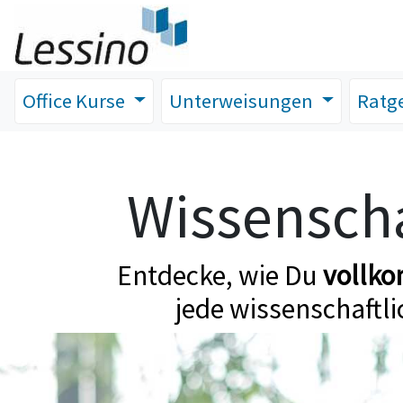
Office Kurse
Unterweisungen
Ratg
Wissenscha
Entdecke, wie Du
vollk
jede wissenschaftli