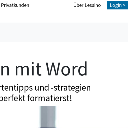
Privatkunden
|
Über Lessino
Login >
en mit Word
tentipps und -strategien
perfekt formatierst!