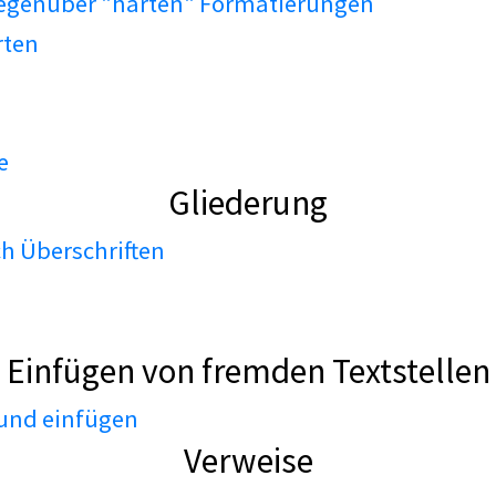
gegenüber "harten" Formatierungen
rten
e
Gliederung
h Überschriften
Einfügen von fremden Textstellen
 und einfügen
Verweise