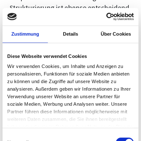
Strukturierung ist ebenso entscheidend
wie der Inhalt selbst. Jeder Prüfer hat
eigene Erwartungen, und unsere
Zustimmung
Details
Über Cookies
Schulung ist so konzipiert, dass sie dir
den Weg vom leeren Dokument zu
Diese Webseite verwendet Cookies
deiner individuellen Vorlage zeigt,
Wir verwenden Cookies, um Inhalte und Anzeigen zu
anstatt eine Einheitslösung zu bieten.
personalisieren, Funktionen für soziale Medien anbieten
zu können und die Zugriffe auf unsere Website zu
Der Prozess des wissenschaftlichen
analysieren. Außerdem geben wir Informationen zu Ihrer
Schreibens kann ohne das richtige
Verwendung unserer Website an unsere Partner für
soziale Medien, Werbung und Analysen weiter. Unsere
Wissen eine große Herausforderung
Partner führen diese Informationen möglicherweise mit
darstellen. Jedoch, ausgestattet mit
weiteren Daten zusammen, die Sie ihnen bereitgestellt
den
Techniken und Strategien
dieses
haben oder die sie im Rahmen Ihrer Nutzung der Dienste
gesammelt haben.
Kurses, wird die Formatierung deiner
Einwilligungsauswahl