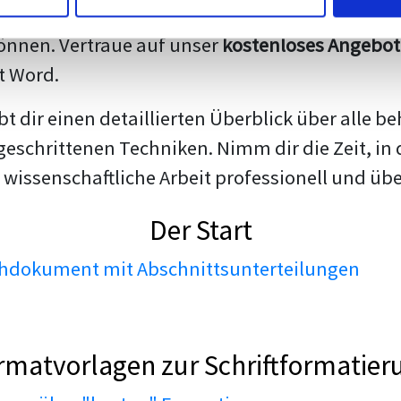
darstellen. Unsere erfahrenen Trainer teilen we
nnen. Vertraue auf unser
kostenloses Angebot
t Word.
ibt dir einen detaillierten Überblick über all
geschrittenen Techniken. Nimm dir die Zeit, in 
 wissenschaftliche Arbeit professionell und üb
Der Start
dokument mit Abschnittsunterteilungen
rmatvorlagen zur Schriftformatier