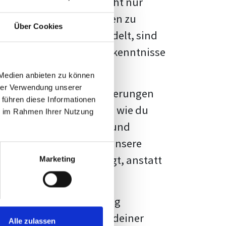
kennbar sein. Es geht nicht nur
s von Fakten und Quellen zu
Über Cookies
- oder Masterarbeit
handelt, sind
chungsergebnisse und Erkenntnisse
 Medien anbieten zu können
hrer Verwendung unserer
au vor diesen Herausforderungen
 führen diese Informationen
en kannst, sondern auch, wie du
ie im Rahmen Ihrer Nutzung
prechende Formatierung und
igene Erwartungen, und unsere
dividuellen Vorlage zeigt, anstatt
Marketing
ne große Herausforderung
 wird die Formatierung deiner
Alle zulassen