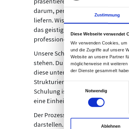
präsentieren. Der "rote Faden", der
darum, persönliche Meinungen zu 
Zustimmung
liefern. Wissenschaftliche Texte, 
das geistige Eigentum des Verfass
Diese Webseite verwendet 
professionell zu kommunizieren.
Wir verwenden Cookies, um I
und die Zugriffe auf unsere 
Unsere Schulung wurde mit Blick 
Website an unsere Partner fü
stehen. Du wirst nicht nur erfahre
möglicherweise mit weiteren
diese unter Zuhilfenahme von Wor
der Dienste gesammelt habe
Strukturierung ist ebenso entschei
Einwilligungsauswahl
Schulung ist so konzipiert, dass s
Notwendig
eine Einheitslösung zu bieten.
Der Prozess des wissenschaftliche
darstellen. Jedoch, ausgestattet 
Ablehnen