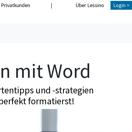
Privatkunden
|
Über Lessino
Login >
en mit Word
tentipps und -strategien
perfekt formatierst!