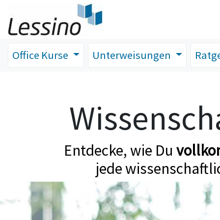
Office Kurse
Unterweisungen
Ratg
Wissenscha
Entdecke, wie Du
vollk
jede wissenschaftli