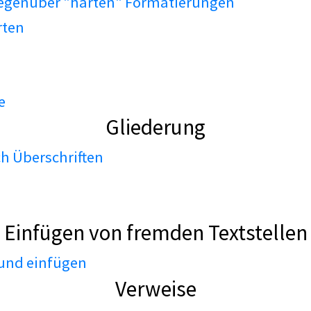
gegenüber "harten" Formatierungen
rten
e
Gliederung
h Überschriften
Einfügen von fremden Textstellen
 und einfügen
Verweise