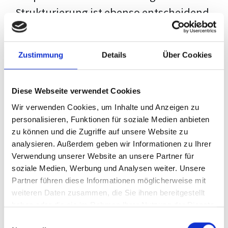
Strukturierung ist ebenso entscheidend
wie der Inhalt selbst. Jeder Prüfer hat
eigene Erwartungen, und unsere
Zustimmung
Details
Über Cookies
Schulung ist so konzipiert, dass sie dir
den Weg vom leeren Dokument zu
Diese Webseite verwendet Cookies
deiner individuellen Vorlage zeigt,
Wir verwenden Cookies, um Inhalte und Anzeigen zu
anstatt eine Einheitslösung zu bieten.
personalisieren, Funktionen für soziale Medien anbieten
zu können und die Zugriffe auf unsere Website zu
Der Prozess des wissenschaftlichen
analysieren. Außerdem geben wir Informationen zu Ihrer
Schreibens kann ohne das richtige
Verwendung unserer Website an unsere Partner für
soziale Medien, Werbung und Analysen weiter. Unsere
Wissen eine große Herausforderung
Partner führen diese Informationen möglicherweise mit
darstellen. Jedoch, ausgestattet mit
weiteren Daten zusammen, die Sie ihnen bereitgestellt
den
Techniken und Strategien
dieses
haben oder die sie im Rahmen Ihrer Nutzung der Dienste
gesammelt haben.
Kurses, wird die Formatierung deiner
Einwilligungsauswahl