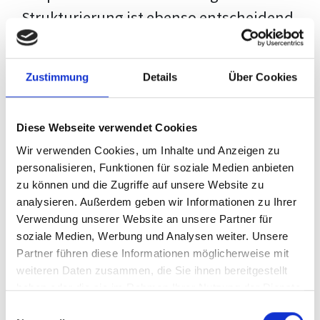
Strukturierung ist ebenso entscheidend
wie der Inhalt selbst. Jeder Prüfer hat
eigene Erwartungen, und unsere
Zustimmung
Details
Über Cookies
Schulung ist so konzipiert, dass sie dir
den Weg vom leeren Dokument zu
Diese Webseite verwendet Cookies
deiner individuellen Vorlage zeigt,
Wir verwenden Cookies, um Inhalte und Anzeigen zu
anstatt eine Einheitslösung zu bieten.
personalisieren, Funktionen für soziale Medien anbieten
zu können und die Zugriffe auf unsere Website zu
Der Prozess des wissenschaftlichen
analysieren. Außerdem geben wir Informationen zu Ihrer
Schreibens kann ohne das richtige
Verwendung unserer Website an unsere Partner für
soziale Medien, Werbung und Analysen weiter. Unsere
Wissen eine große Herausforderung
Partner führen diese Informationen möglicherweise mit
darstellen. Jedoch, ausgestattet mit
weiteren Daten zusammen, die Sie ihnen bereitgestellt
den
Techniken und Strategien
dieses
haben oder die sie im Rahmen Ihrer Nutzung der Dienste
gesammelt haben.
Kurses, wird die Formatierung deiner
Einwilligungsauswahl