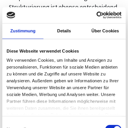
Strukturierung ist ebenso entscheidend
wie der Inhalt selbst. Jeder Prüfer hat
eigene Erwartungen, und unsere
Zustimmung
Details
Über Cookies
Schulung ist so konzipiert, dass sie dir
den Weg vom leeren Dokument zu
Diese Webseite verwendet Cookies
deiner individuellen Vorlage zeigt,
Wir verwenden Cookies, um Inhalte und Anzeigen zu
anstatt eine Einheitslösung zu bieten.
personalisieren, Funktionen für soziale Medien anbieten
zu können und die Zugriffe auf unsere Website zu
Der Prozess des wissenschaftlichen
analysieren. Außerdem geben wir Informationen zu Ihrer
Schreibens kann ohne das richtige
Verwendung unserer Website an unsere Partner für
soziale Medien, Werbung und Analysen weiter. Unsere
Wissen eine große Herausforderung
Partner führen diese Informationen möglicherweise mit
darstellen. Jedoch, ausgestattet mit
weiteren Daten zusammen, die Sie ihnen bereitgestellt
den
Techniken und Strategien
dieses
haben oder die sie im Rahmen Ihrer Nutzung der Dienste
gesammelt haben.
Kurses, wird die Formatierung deiner
Einwilligungsauswahl