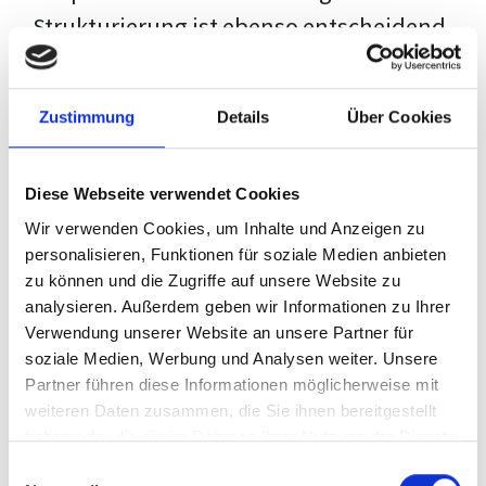
Strukturierung ist ebenso entscheidend
wie der Inhalt selbst. Jeder Prüfer hat
eigene Erwartungen, und unsere
Zustimmung
Details
Über Cookies
Schulung ist so konzipiert, dass sie dir
den Weg vom leeren Dokument zu
Diese Webseite verwendet Cookies
deiner individuellen Vorlage zeigt,
Wir verwenden Cookies, um Inhalte und Anzeigen zu
anstatt eine Einheitslösung zu bieten.
personalisieren, Funktionen für soziale Medien anbieten
zu können und die Zugriffe auf unsere Website zu
Der Prozess des wissenschaftlichen
analysieren. Außerdem geben wir Informationen zu Ihrer
Schreibens kann ohne das richtige
Verwendung unserer Website an unsere Partner für
soziale Medien, Werbung und Analysen weiter. Unsere
Wissen eine große Herausforderung
Partner führen diese Informationen möglicherweise mit
darstellen. Jedoch, ausgestattet mit
weiteren Daten zusammen, die Sie ihnen bereitgestellt
den
Techniken und Strategien
dieses
haben oder die sie im Rahmen Ihrer Nutzung der Dienste
gesammelt haben.
Kurses, wird die Formatierung deiner
Einwilligungsauswahl