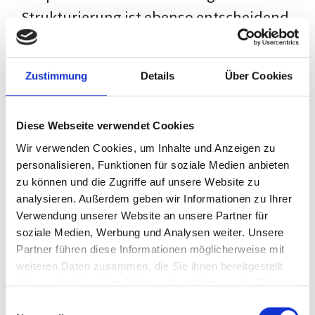
Strukturierung ist ebenso entscheidend
wie der Inhalt selbst. Jeder Prüfer hat
eigene Erwartungen, und unsere
Zustimmung
Details
Über Cookies
Schulung ist so konzipiert, dass sie dir
den Weg vom leeren Dokument zu
Diese Webseite verwendet Cookies
deiner individuellen Vorlage zeigt,
Wir verwenden Cookies, um Inhalte und Anzeigen zu
anstatt eine Einheitslösung zu bieten.
personalisieren, Funktionen für soziale Medien anbieten
zu können und die Zugriffe auf unsere Website zu
Der Prozess des wissenschaftlichen
analysieren. Außerdem geben wir Informationen zu Ihrer
Schreibens kann ohne das richtige
Verwendung unserer Website an unsere Partner für
soziale Medien, Werbung und Analysen weiter. Unsere
Wissen eine große Herausforderung
Partner führen diese Informationen möglicherweise mit
darstellen. Jedoch, ausgestattet mit
weiteren Daten zusammen, die Sie ihnen bereitgestellt
den
Techniken und Strategien
dieses
haben oder die sie im Rahmen Ihrer Nutzung der Dienste
gesammelt haben.
Kurses, wird die Formatierung deiner
Einwilligungsauswahl