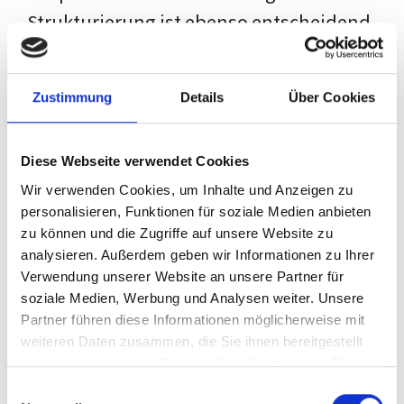
Strukturierung ist ebenso entscheidend
wie der Inhalt selbst. Jeder Prüfer hat
eigene Erwartungen, und unsere
Zustimmung
Details
Über Cookies
Schulung ist so konzipiert, dass sie dir
den Weg vom leeren Dokument zu
Diese Webseite verwendet Cookies
deiner individuellen Vorlage zeigt,
Wir verwenden Cookies, um Inhalte und Anzeigen zu
anstatt eine Einheitslösung zu bieten.
personalisieren, Funktionen für soziale Medien anbieten
zu können und die Zugriffe auf unsere Website zu
Der Prozess des wissenschaftlichen
analysieren. Außerdem geben wir Informationen zu Ihrer
Schreibens kann ohne das richtige
Verwendung unserer Website an unsere Partner für
soziale Medien, Werbung und Analysen weiter. Unsere
Wissen eine große Herausforderung
Partner führen diese Informationen möglicherweise mit
darstellen. Jedoch, ausgestattet mit
weiteren Daten zusammen, die Sie ihnen bereitgestellt
den
Techniken und Strategien
dieses
haben oder die sie im Rahmen Ihrer Nutzung der Dienste
gesammelt haben.
Kurses, wird die Formatierung deiner
Einwilligungsauswahl