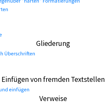
gegenüber "harten" Formatierungen
rten
e
Gliederung
h Überschriften
Einfügen von fremden Textstellen
 und einfügen
Verweise