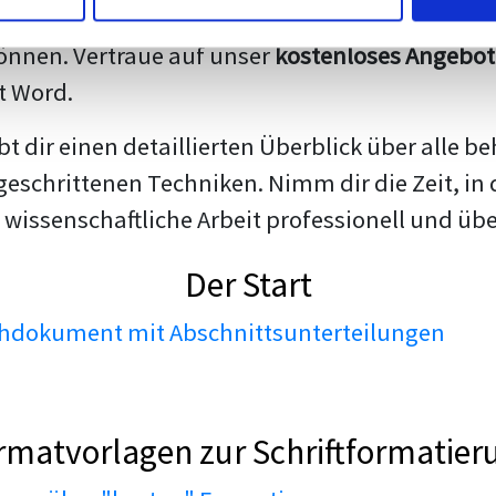
darstellen. Unsere erfahrenen Trainer teilen we
nnen. Vertraue auf unser
kostenloses Angebot
t Word.
ibt dir einen detaillierten Überblick über all
geschrittenen Techniken. Nimm dir die Zeit, in 
 wissenschaftliche Arbeit professionell und üb
Der Start
dokument mit Abschnittsunterteilungen
rmatvorlagen zur Schriftformatier