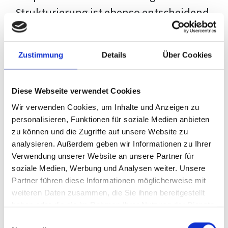
Strukturierung ist ebenso entscheidend
wie der Inhalt selbst. Jeder Prüfer hat
eigene Erwartungen, und unsere
Zustimmung
Details
Über Cookies
Schulung ist so konzipiert, dass sie dir
den Weg vom leeren Dokument zu
Diese Webseite verwendet Cookies
deiner individuellen Vorlage zeigt,
Wir verwenden Cookies, um Inhalte und Anzeigen zu
anstatt eine Einheitslösung zu bieten.
personalisieren, Funktionen für soziale Medien anbieten
zu können und die Zugriffe auf unsere Website zu
Der Prozess des wissenschaftlichen
analysieren. Außerdem geben wir Informationen zu Ihrer
Schreibens kann ohne das richtige
Verwendung unserer Website an unsere Partner für
soziale Medien, Werbung und Analysen weiter. Unsere
Wissen eine große Herausforderung
Partner führen diese Informationen möglicherweise mit
darstellen. Jedoch, ausgestattet mit
weiteren Daten zusammen, die Sie ihnen bereitgestellt
den
Techniken und Strategien
dieses
haben oder die sie im Rahmen Ihrer Nutzung der Dienste
gesammelt haben.
Kurses, wird die Formatierung deiner
Einwilligungsauswahl