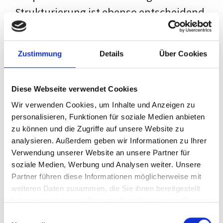
Strukturierung ist ebenso entscheidend
wie der Inhalt selbst. Jeder Prüfer hat
eigene Erwartungen, und unsere
Zustimmung
Details
Über Cookies
Schulung ist so konzipiert, dass sie dir
den Weg vom leeren Dokument zu
Diese Webseite verwendet Cookies
deiner individuellen Vorlage zeigt,
Wir verwenden Cookies, um Inhalte und Anzeigen zu
anstatt eine Einheitslösung zu bieten.
personalisieren, Funktionen für soziale Medien anbieten
zu können und die Zugriffe auf unsere Website zu
Der Prozess des wissenschaftlichen
analysieren. Außerdem geben wir Informationen zu Ihrer
Schreibens kann ohne das richtige
Verwendung unserer Website an unsere Partner für
soziale Medien, Werbung und Analysen weiter. Unsere
Wissen eine große Herausforderung
Partner führen diese Informationen möglicherweise mit
darstellen. Jedoch, ausgestattet mit
weiteren Daten zusammen, die Sie ihnen bereitgestellt
den
Techniken und Strategien
dieses
haben oder die sie im Rahmen Ihrer Nutzung der Dienste
gesammelt haben.
Kurses, wird die Formatierung deiner
Einwilligungsauswahl