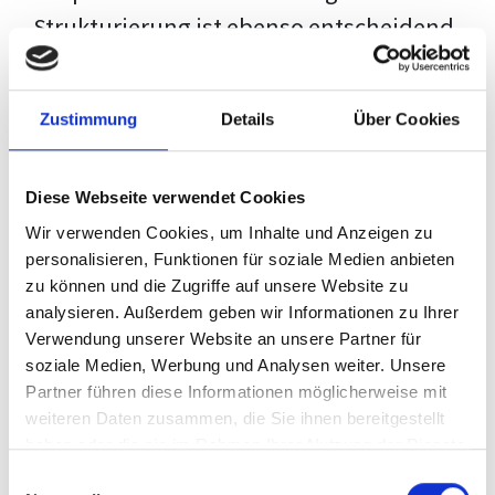
Strukturierung ist ebenso entscheidend
wie der Inhalt selbst. Jeder Prüfer hat
eigene Erwartungen, und unsere
Zustimmung
Details
Über Cookies
Schulung ist so konzipiert, dass sie dir
den Weg vom leeren Dokument zu
Diese Webseite verwendet Cookies
deiner individuellen Vorlage zeigt,
Wir verwenden Cookies, um Inhalte und Anzeigen zu
anstatt eine Einheitslösung zu bieten.
personalisieren, Funktionen für soziale Medien anbieten
zu können und die Zugriffe auf unsere Website zu
Der Prozess des wissenschaftlichen
analysieren. Außerdem geben wir Informationen zu Ihrer
Schreibens kann ohne das richtige
Verwendung unserer Website an unsere Partner für
soziale Medien, Werbung und Analysen weiter. Unsere
Wissen eine große Herausforderung
Partner führen diese Informationen möglicherweise mit
darstellen. Jedoch, ausgestattet mit
weiteren Daten zusammen, die Sie ihnen bereitgestellt
den
Techniken und Strategien
dieses
haben oder die sie im Rahmen Ihrer Nutzung der Dienste
gesammelt haben.
Kurses, wird die Formatierung deiner
Einwilligungsauswahl