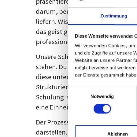
präsentieren. Der "rote Faden", der
darum, persönliche Meinungen zu 
Zustimmung
liefern. Wissenschaftliche Texte, 
das geistige Eigentum des Verfass
Diese Webseite verwendet 
professionell zu kommunizieren.
Wir verwenden Cookies, um I
und die Zugriffe auf unsere 
Unsere Schulung wurde mit Blick 
Website an unsere Partner fü
stehen. Du wirst nicht nur erfahre
möglicherweise mit weiteren
diese unter Zuhilfenahme von Wor
der Dienste gesammelt habe
Strukturierung ist ebenso entschei
Einwilligungsauswahl
Schulung ist so konzipiert, dass s
Notwendig
eine Einheitslösung zu bieten.
Der Prozess des wissenschaftliche
darstellen. Jedoch, ausgestattet 
Ablehnen