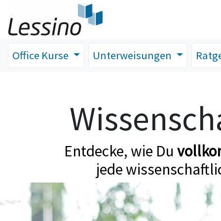
Office Kurse
Unterweisungen
Ratg
Wissenscha
Entdecke, wie Du
vollk
jede wissenschaftli