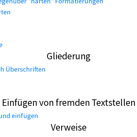
gegenüber "harten" Formatierungen
rten
e
Gliederung
h Überschriften
Einfügen von fremden Textstellen
 und einfügen
Verweise