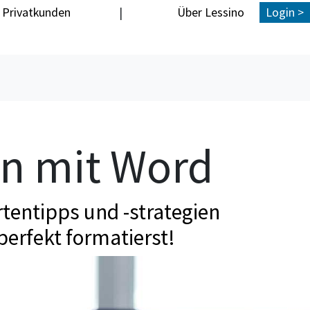
Privatkunden
|
Über Lessino
Login >
en mit Word
tentipps und -strategien
perfekt formatierst!