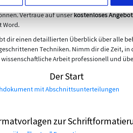
darstellen. Unsere erfahrenen Trainer teilen we
nnen. Vertraue auf unser
kostenloses Angebot
t Word.
ibt dir einen detaillierten Überblick über all
geschrittenen Techniken. Nimm dir die Zeit, in 
 wissenschaftliche Arbeit professionell und üb
Der Start
dokument mit Abschnittsunterteilungen
rmatvorlagen zur Schriftformatier