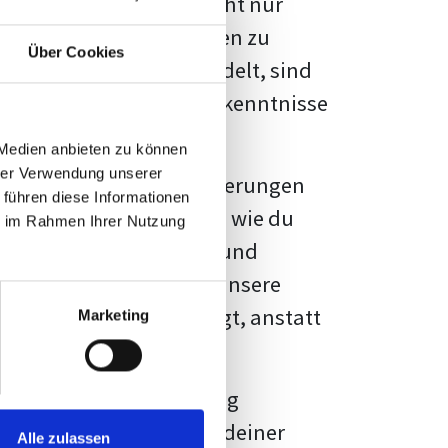
kennbar sein. Es geht nicht nur
s von Fakten und Quellen zu
Über Cookies
- oder Masterarbeit
handelt, sind
chungsergebnisse und Erkenntnisse
 Medien anbieten zu können
hrer Verwendung unserer
au vor diesen Herausforderungen
 führen diese Informationen
en kannst, sondern auch, wie du
ie im Rahmen Ihrer Nutzung
prechende Formatierung und
igene Erwartungen, und unsere
dividuellen Vorlage zeigt, anstatt
Marketing
ne große Herausforderung
 wird die Formatierung deiner
Alle zulassen