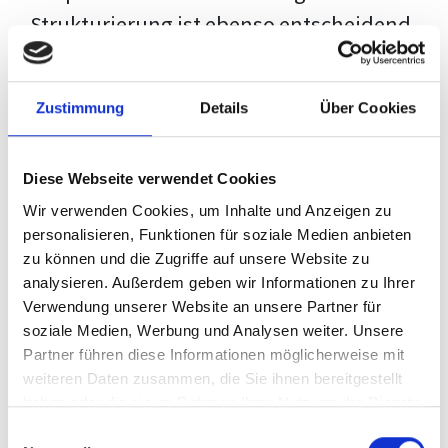
Strukturierung ist ebenso entscheidend
wie der Inhalt selbst. Jeder Prüfer hat
eigene Erwartungen, und unsere
Zustimmung
Details
Über Cookies
Schulung ist so konzipiert, dass sie dir
den Weg vom leeren Dokument zu
Diese Webseite verwendet Cookies
deiner individuellen Vorlage zeigt,
Wir verwenden Cookies, um Inhalte und Anzeigen zu
anstatt eine Einheitslösung zu bieten.
personalisieren, Funktionen für soziale Medien anbieten
zu können und die Zugriffe auf unsere Website zu
Der Prozess des wissenschaftlichen
analysieren. Außerdem geben wir Informationen zu Ihrer
Schreibens kann ohne das richtige
Verwendung unserer Website an unsere Partner für
soziale Medien, Werbung und Analysen weiter. Unsere
Wissen eine große Herausforderung
Partner führen diese Informationen möglicherweise mit
darstellen. Jedoch, ausgestattet mit
weiteren Daten zusammen, die Sie ihnen bereitgestellt
den
Techniken und Strategien
dieses
haben oder die sie im Rahmen Ihrer Nutzung der Dienste
gesammelt haben.
Kurses, wird die Formatierung deiner
Einwilligungsauswahl