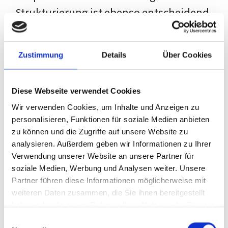
Strukturierung ist ebenso entscheidend
wie der Inhalt selbst. Jeder Prüfer hat
eigene Erwartungen, und unsere
Zustimmung
Details
Über Cookies
Schulung ist so konzipiert, dass sie dir
den Weg vom leeren Dokument zu
Diese Webseite verwendet Cookies
deiner individuellen Vorlage zeigt,
Wir verwenden Cookies, um Inhalte und Anzeigen zu
anstatt eine Einheitslösung zu bieten.
personalisieren, Funktionen für soziale Medien anbieten
zu können und die Zugriffe auf unsere Website zu
Der Prozess des wissenschaftlichen
analysieren. Außerdem geben wir Informationen zu Ihrer
Schreibens kann ohne das richtige
Verwendung unserer Website an unsere Partner für
soziale Medien, Werbung und Analysen weiter. Unsere
Wissen eine große Herausforderung
Partner führen diese Informationen möglicherweise mit
darstellen. Jedoch, ausgestattet mit
weiteren Daten zusammen, die Sie ihnen bereitgestellt
den
Techniken und Strategien
dieses
haben oder die sie im Rahmen Ihrer Nutzung der Dienste
gesammelt haben.
Kurses, wird die Formatierung deiner
Einwilligungsauswahl