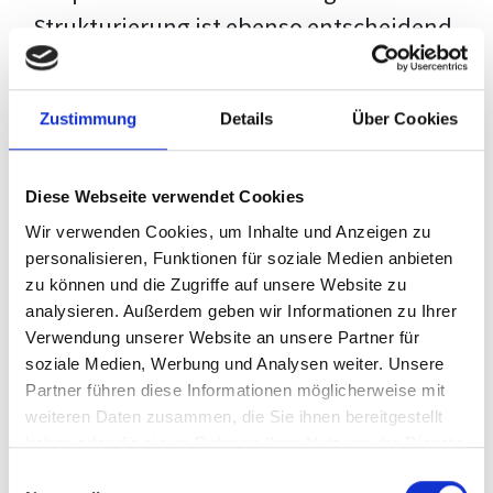
Strukturierung ist ebenso entscheidend
wie der Inhalt selbst. Jeder Prüfer hat
eigene Erwartungen, und unsere
Zustimmung
Details
Über Cookies
Schulung ist so konzipiert, dass sie dir
den Weg vom leeren Dokument zu
Diese Webseite verwendet Cookies
deiner individuellen Vorlage zeigt,
Wir verwenden Cookies, um Inhalte und Anzeigen zu
anstatt eine Einheitslösung zu bieten.
personalisieren, Funktionen für soziale Medien anbieten
zu können und die Zugriffe auf unsere Website zu
Der Prozess des wissenschaftlichen
analysieren. Außerdem geben wir Informationen zu Ihrer
Schreibens kann ohne das richtige
Verwendung unserer Website an unsere Partner für
soziale Medien, Werbung und Analysen weiter. Unsere
Wissen eine große Herausforderung
Partner führen diese Informationen möglicherweise mit
darstellen. Jedoch, ausgestattet mit
weiteren Daten zusammen, die Sie ihnen bereitgestellt
den
Techniken und Strategien
dieses
haben oder die sie im Rahmen Ihrer Nutzung der Dienste
gesammelt haben.
Kurses, wird die Formatierung deiner
Einwilligungsauswahl