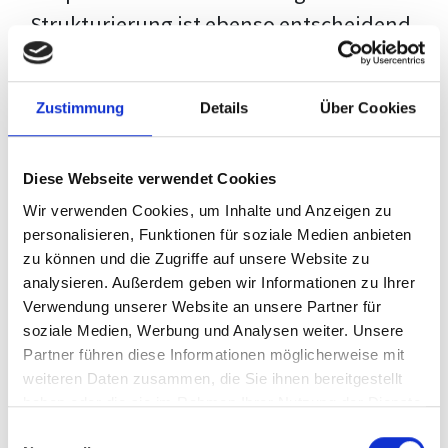
Strukturierung ist ebenso entscheidend
wie der Inhalt selbst. Jeder Prüfer hat
eigene Erwartungen, und unsere
Zustimmung
Details
Über Cookies
Schulung ist so konzipiert, dass sie dir
den Weg vom leeren Dokument zu
Diese Webseite verwendet Cookies
deiner individuellen Vorlage zeigt,
Wir verwenden Cookies, um Inhalte und Anzeigen zu
anstatt eine Einheitslösung zu bieten.
personalisieren, Funktionen für soziale Medien anbieten
zu können und die Zugriffe auf unsere Website zu
Der Prozess des wissenschaftlichen
analysieren. Außerdem geben wir Informationen zu Ihrer
Schreibens kann ohne das richtige
Verwendung unserer Website an unsere Partner für
soziale Medien, Werbung und Analysen weiter. Unsere
Wissen eine große Herausforderung
Partner führen diese Informationen möglicherweise mit
darstellen. Jedoch, ausgestattet mit
weiteren Daten zusammen, die Sie ihnen bereitgestellt
den
Techniken und Strategien
dieses
haben oder die sie im Rahmen Ihrer Nutzung der Dienste
gesammelt haben.
Kurses, wird die Formatierung deiner
Einwilligungsauswahl