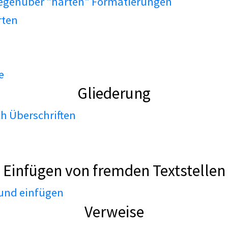
gegenüber "harten" Formatierungen
rten
e
Gliederung
h Überschriften
Einfügen von fremden Textstellen
 und einfügen
Verweise