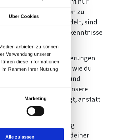
kennbar sein. Es geht nicht nur
s von Fakten und Quellen zu
Über Cookies
- oder Masterarbeit
handelt, sind
chungsergebnisse und Erkenntnisse
 Medien anbieten zu können
hrer Verwendung unserer
au vor diesen Herausforderungen
 führen diese Informationen
en kannst, sondern auch, wie du
ie im Rahmen Ihrer Nutzung
prechende Formatierung und
igene Erwartungen, und unsere
dividuellen Vorlage zeigt, anstatt
Marketing
ne große Herausforderung
 wird die Formatierung deiner
Alle zulassen