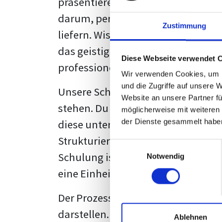
präsentieren. Der "rote Faden", der
darum, persönliche Meinungen zu 
Zustimmung
liefern. Wissenschaftliche Texte, 
das geistige Eigentum des Verfass
Diese Webseite verwendet 
professionell zu kommunizieren.
Wir verwenden Cookies, um I
und die Zugriffe auf unsere 
Unsere Schulung wurde mit Blick 
Website an unsere Partner fü
stehen. Du wirst nicht nur erfahre
möglicherweise mit weiteren
diese unter Zuhilfenahme von Wor
der Dienste gesammelt habe
Strukturierung ist ebenso entschei
Einwilligungsauswahl
Schulung ist so konzipiert, dass s
Notwendig
eine Einheitslösung zu bieten.
Der Prozess des wissenschaftliche
darstellen. Jedoch, ausgestattet 
Ablehnen