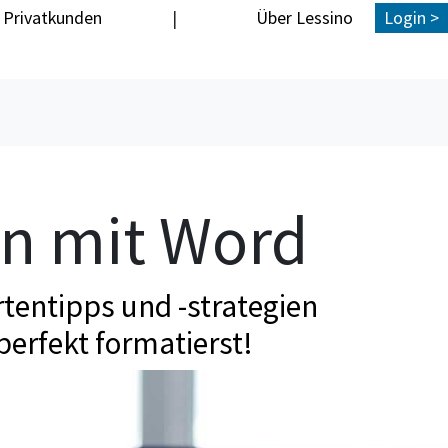
Privatkunden
|
Über Lessino
Login >
en mit Word
tentipps und -strategien
perfekt formatierst!