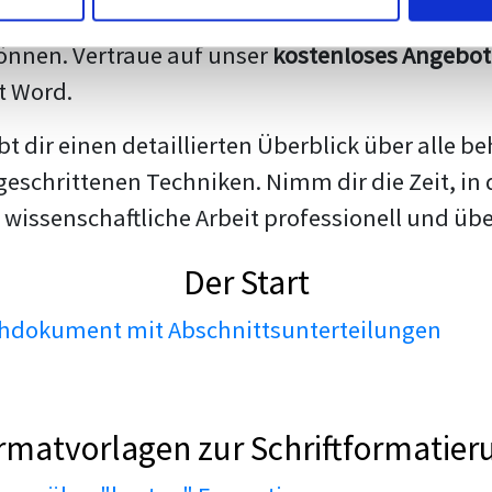
darstellen. Unsere erfahrenen Trainer teilen we
nnen. Vertraue auf unser
kostenloses Angebot
t Word.
ibt dir einen detaillierten Überblick über all
geschrittenen Techniken. Nimm dir die Zeit, in 
 wissenschaftliche Arbeit professionell und üb
Der Start
dokument mit Abschnittsunterteilungen
rmatvorlagen zur Schriftformatier