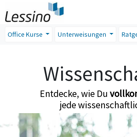
Office Kurse
Unterweisungen
Ratg
Wissenscha
Entdecke, wie Du
vollk
jede wissenschaftli