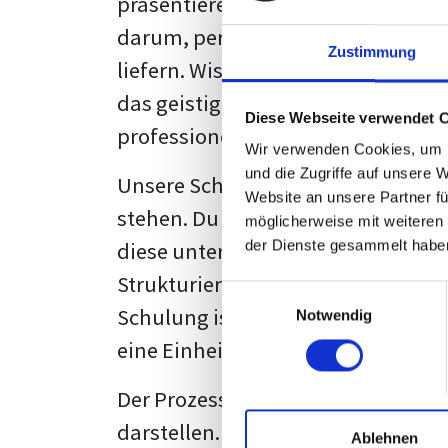
präsentieren. Der "rote Faden", der
darum, persönliche Meinungen zu 
Zustimmung
liefern. Wissenschaftliche Texte, 
das geistige Eigentum des Verfass
Diese Webseite verwendet 
professionell zu kommunizieren.
Wir verwenden Cookies, um I
und die Zugriffe auf unsere 
Unsere Schulung wurde mit Blick 
Website an unsere Partner fü
stehen. Du wirst nicht nur erfahre
möglicherweise mit weiteren
diese unter Zuhilfenahme von Wor
der Dienste gesammelt habe
Strukturierung ist ebenso entschei
Einwilligungsauswahl
Schulung ist so konzipiert, dass s
Notwendig
eine Einheitslösung zu bieten.
Der Prozess des wissenschaftliche
darstellen. Jedoch, ausgestattet 
Ablehnen