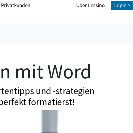
Privatkunden
|
Über Lessino
Login >
en mit Word
tentipps und -strategien
perfekt formatierst!