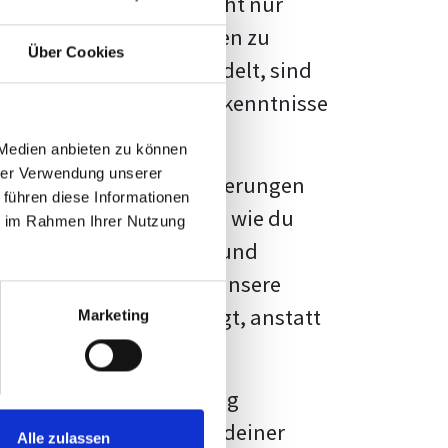
kennbar sein. Es geht nicht nur
s von Fakten und Quellen zu
Über Cookies
- oder Masterarbeit
handelt, sind
chungsergebnisse und Erkenntnisse
 Medien anbieten zu können
hrer Verwendung unserer
au vor diesen Herausforderungen
 führen diese Informationen
en kannst, sondern auch, wie du
ie im Rahmen Ihrer Nutzung
prechende Formatierung und
igene Erwartungen, und unsere
dividuellen Vorlage zeigt, anstatt
Marketing
ne große Herausforderung
 wird die Formatierung deiner
Alle zulassen