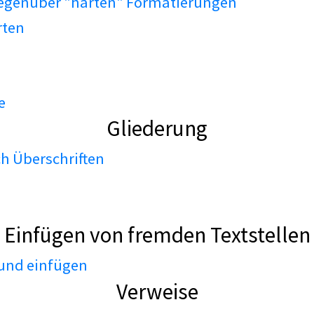
gegenüber "harten" Formatierungen
rten
e
Gliederung
h Überschriften
Einfügen von fremden Textstellen
 und einfügen
Verweise