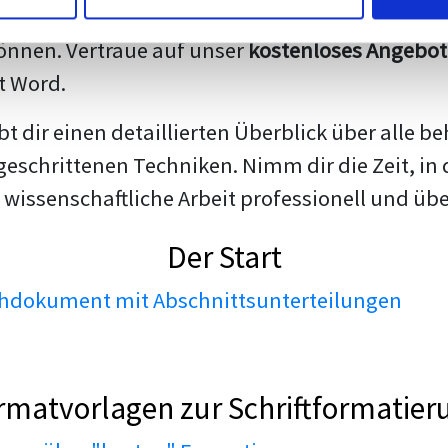
darstellen. Unsere erfahrenen Trainer teilen we
nnen. Vertraue auf unser
kostenloses Angebot
t Word.
ibt dir einen detaillierten Überblick über all
geschrittenen Techniken. Nimm dir die Zeit, in 
 wissenschaftliche Arbeit professionell und üb
Der Start
dokument mit Abschnittsunterteilungen
rmatvorlagen zur Schriftformatier