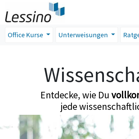
Office Kurse
Unterweisungen
Ratg
Wissenscha
Entdecke, wie Du
vollk
jede wissenschaftli