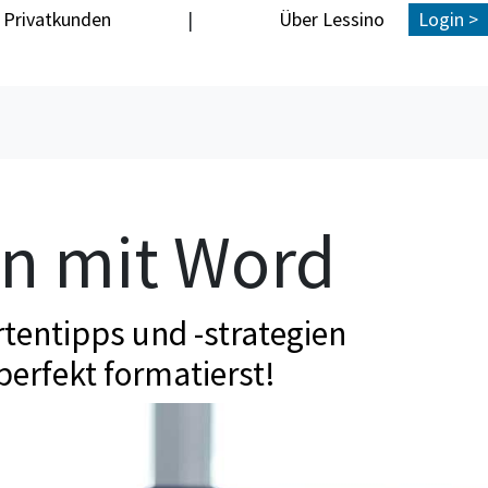
Privatkunden
|
Über Lessino
Login >
en mit Word
tentipps und -strategien
perfekt formatierst!