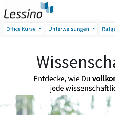
Office Kurse
Unterweisungen
Ratg
Wissenscha
Entdecke, wie Du
vollk
jede wissenschaftli