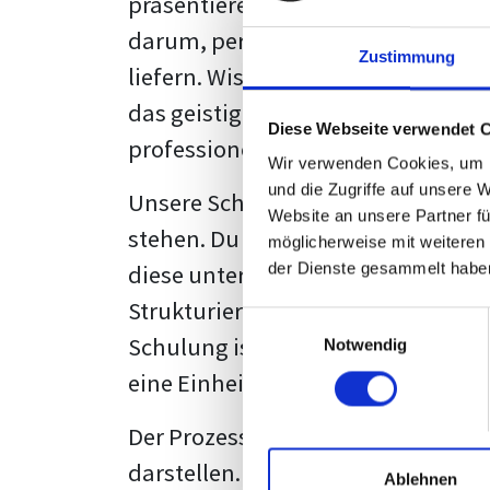
präsentieren. Der "rote Faden", der
darum, persönliche Meinungen zu 
Zustimmung
liefern. Wissenschaftliche Texte, 
das geistige Eigentum des Verfass
Diese Webseite verwendet 
professionell zu kommunizieren.
Wir verwenden Cookies, um I
und die Zugriffe auf unsere 
Unsere Schulung wurde mit Blick 
Website an unsere Partner fü
stehen. Du wirst nicht nur erfahre
möglicherweise mit weiteren
diese unter Zuhilfenahme von Wor
der Dienste gesammelt habe
Strukturierung ist ebenso entschei
Einwilligungsauswahl
Schulung ist so konzipiert, dass s
Notwendig
eine Einheitslösung zu bieten.
Der Prozess des wissenschaftliche
darstellen. Jedoch, ausgestattet 
Ablehnen