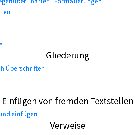
gegenüber "harten" Formatierungen
rten
e
Gliederung
h Überschriften
Einfügen von fremden Textstellen
 und einfügen
Verweise