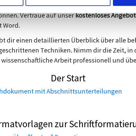
darstellen. Unsere erfahrenen Trainer teilen we
nnen. Vertraue auf unser
kostenloses Angebot
t Word.
ibt dir einen detaillierten Überblick über all
geschrittenen Techniken. Nimm dir die Zeit, in 
 wissenschaftliche Arbeit professionell und üb
Der Start
dokument mit Abschnittsunterteilungen
rmatvorlagen zur Schriftformatier