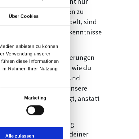
kennbar sein. Es geht nicht nur
s von Fakten und Quellen zu
Über Cookies
- oder Masterarbeit
handelt, sind
chungsergebnisse und Erkenntnisse
 Medien anbieten zu können
hrer Verwendung unserer
au vor diesen Herausforderungen
 führen diese Informationen
en kannst, sondern auch, wie du
ie im Rahmen Ihrer Nutzung
prechende Formatierung und
igene Erwartungen, und unsere
dividuellen Vorlage zeigt, anstatt
Marketing
ne große Herausforderung
 wird die Formatierung deiner
Alle zulassen