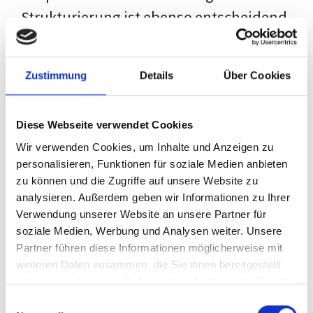
Strukturierung ist ebenso entscheidend
wie der Inhalt selbst. Jeder Prüfer hat
eigene Erwartungen, und unsere
Zustimmung
Details
Über Cookies
Schulung ist so konzipiert, dass sie dir
den Weg vom leeren Dokument zu
Diese Webseite verwendet Cookies
deiner individuellen Vorlage zeigt,
Wir verwenden Cookies, um Inhalte und Anzeigen zu
anstatt eine Einheitslösung zu bieten.
personalisieren, Funktionen für soziale Medien anbieten
zu können und die Zugriffe auf unsere Website zu
Der Prozess des wissenschaftlichen
analysieren. Außerdem geben wir Informationen zu Ihrer
Schreibens kann ohne das richtige
Verwendung unserer Website an unsere Partner für
soziale Medien, Werbung und Analysen weiter. Unsere
Wissen eine große Herausforderung
Partner führen diese Informationen möglicherweise mit
darstellen. Jedoch, ausgestattet mit
weiteren Daten zusammen, die Sie ihnen bereitgestellt
den
Techniken und Strategien
dieses
haben oder die sie im Rahmen Ihrer Nutzung der Dienste
gesammelt haben.
Kurses, wird die Formatierung deiner
Einwilligungsauswahl