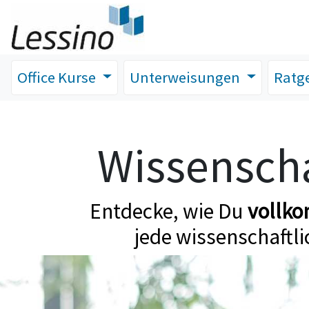
Office Kurse
Unterweisungen
Ratg
Wissenscha
Entdecke, wie Du
vollk
jede wissenschaftli