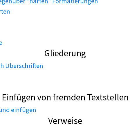
gegenüber "harten" Formatierungen
rten
e
Gliederung
h Überschriften
Einfügen von fremden Textstellen
 und einfügen
Verweise