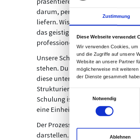
präsentieren. Der "rote Faden", der
darum, persönliche Meinungen zu 
Zustimmung
liefern. Wissenschaftliche Texte, 
das geistige Eigentum des Verfass
Diese Webseite verwendet 
professionell zu kommunizieren.
Wir verwenden Cookies, um I
und die Zugriffe auf unsere 
Unsere Schulung wurde mit Blick 
Website an unsere Partner fü
stehen. Du wirst nicht nur erfahre
möglicherweise mit weiteren
diese unter Zuhilfenahme von Wor
der Dienste gesammelt habe
Strukturierung ist ebenso entschei
Einwilligungsauswahl
Schulung ist so konzipiert, dass s
Notwendig
eine Einheitslösung zu bieten.
Der Prozess des wissenschaftliche
darstellen. Jedoch, ausgestattet 
Ablehnen