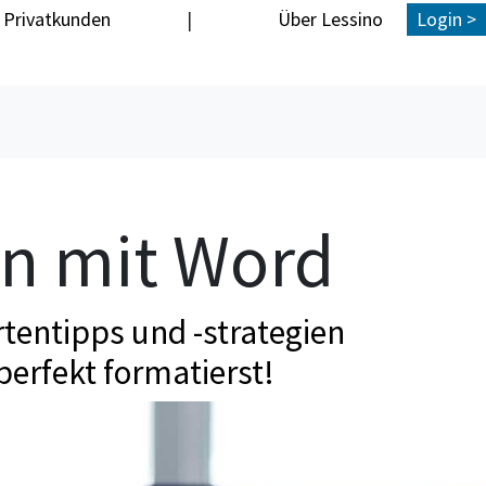
Privatkunden
|
Über Lessino
Login >
en mit Word
tentipps und -strategien
perfekt formatierst!