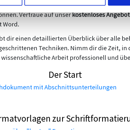
darstellen. Unsere erfahrenen Trainer teilen we
nnen. Vertraue auf unser
kostenloses Angebot
t Word.
ibt dir einen detaillierten Überblick über all
geschrittenen Techniken. Nimm dir die Zeit, in 
 wissenschaftliche Arbeit professionell und üb
Der Start
dokument mit Abschnittsunterteilungen
rmatvorlagen zur Schriftformatier