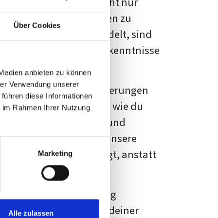
kennbar sein. Es geht nicht nur
s von Fakten und Quellen zu
Über Cookies
- oder Masterarbeit
handelt, sind
chungsergebnisse und Erkenntnisse
 Medien anbieten zu können
hrer Verwendung unserer
au vor diesen Herausforderungen
 führen diese Informationen
en kannst, sondern auch, wie du
ie im Rahmen Ihrer Nutzung
prechende Formatierung und
igene Erwartungen, und unsere
dividuellen Vorlage zeigt, anstatt
Marketing
ne große Herausforderung
 wird die Formatierung deiner
Alle zulassen