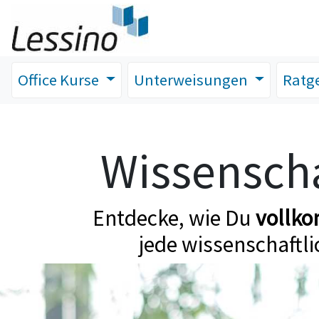
Office Kurse
Unterweisungen
Ratg
Wissenscha
Entdecke, wie Du
vollk
jede wissenschaftli