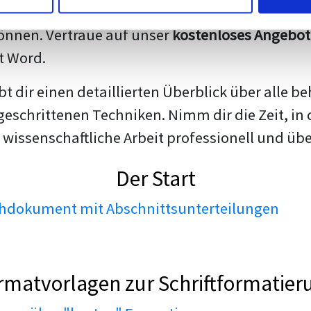
darstellen. Unsere erfahrenen Trainer teilen we
nnen. Vertraue auf unser
kostenloses Angebot
t Word.
ibt dir einen detaillierten Überblick über all
geschrittenen Techniken. Nimm dir die Zeit, in 
 wissenschaftliche Arbeit professionell und üb
Der Start
dokument mit Abschnittsunterteilungen
rmatvorlagen zur Schriftformatier