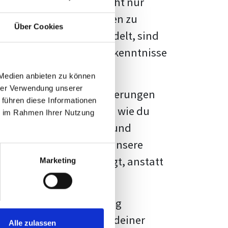
kennbar sein. Es geht nicht nur
s von Fakten und Quellen zu
Über Cookies
- oder Masterarbeit
handelt, sind
chungsergebnisse und Erkenntnisse
 Medien anbieten zu können
hrer Verwendung unserer
au vor diesen Herausforderungen
 führen diese Informationen
en kannst, sondern auch, wie du
ie im Rahmen Ihrer Nutzung
prechende Formatierung und
igene Erwartungen, und unsere
dividuellen Vorlage zeigt, anstatt
Marketing
ne große Herausforderung
 wird die Formatierung deiner
Alle zulassen