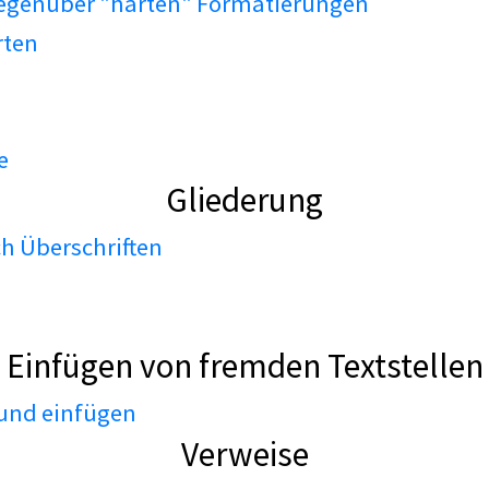
gegenüber "harten" Formatierungen
rten
e
Gliederung
h Überschriften
Einfügen von fremden Textstellen
 und einfügen
Verweise