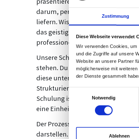
präsentieren. Der "rote Faden", der
darum, persönliche Meinungen zu 
Zustimmung
liefern. Wissenschaftliche Texte, 
das geistige Eigentum des Verfass
Diese Webseite verwendet 
professionell zu kommunizieren.
Wir verwenden Cookies, um I
und die Zugriffe auf unsere 
Unsere Schulung wurde mit Blick 
Website an unsere Partner fü
stehen. Du wirst nicht nur erfahre
möglicherweise mit weiteren
diese unter Zuhilfenahme von Wor
der Dienste gesammelt habe
Strukturierung ist ebenso entschei
Einwilligungsauswahl
Schulung ist so konzipiert, dass s
Notwendig
eine Einheitslösung zu bieten.
Der Prozess des wissenschaftliche
darstellen. Jedoch, ausgestattet 
Ablehnen