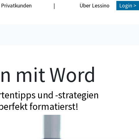
Privatkunden
|
Über Lessino
Login >
en mit Word
tentipps und -strategien
perfekt formatierst!