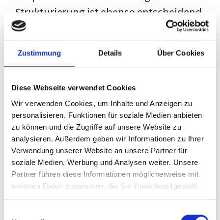
Strukturierung ist ebenso entscheidend
wie der Inhalt selbst. Jeder Prüfer hat
eigene Erwartungen, und unsere
Zustimmung
Details
Über Cookies
Schulung ist so konzipiert, dass sie dir
den Weg vom leeren Dokument zu
Diese Webseite verwendet Cookies
deiner individuellen Vorlage zeigt,
Wir verwenden Cookies, um Inhalte und Anzeigen zu
anstatt eine Einheitslösung zu bieten.
personalisieren, Funktionen für soziale Medien anbieten
zu können und die Zugriffe auf unsere Website zu
Der Prozess des wissenschaftlichen
analysieren. Außerdem geben wir Informationen zu Ihrer
Schreibens kann ohne das richtige
Verwendung unserer Website an unsere Partner für
soziale Medien, Werbung und Analysen weiter. Unsere
Wissen eine große Herausforderung
Partner führen diese Informationen möglicherweise mit
darstellen. Jedoch, ausgestattet mit
weiteren Daten zusammen, die Sie ihnen bereitgestellt
den
Techniken und Strategien
dieses
haben oder die sie im Rahmen Ihrer Nutzung der Dienste
gesammelt haben.
Kurses, wird die Formatierung deiner
Einwilligungsauswahl