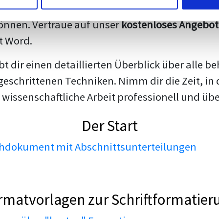
darstellen. Unsere erfahrenen Trainer teilen we
nnen. Vertraue auf unser
kostenloses Angebot
t Word.
ibt dir einen detaillierten Überblick über all
geschrittenen Techniken. Nimm dir die Zeit, in 
 wissenschaftliche Arbeit professionell und üb
Der Start
dokument mit Abschnittsunterteilungen
rmatvorlagen zur Schriftformatier