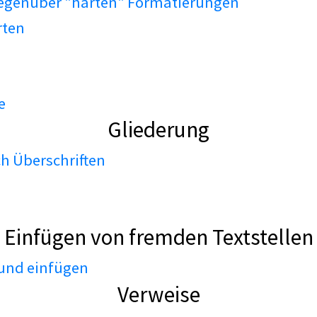
gegenüber "harten" Formatierungen
rten
e
Gliederung
h Überschriften
Einfügen von fremden Textstellen
 und einfügen
Verweise