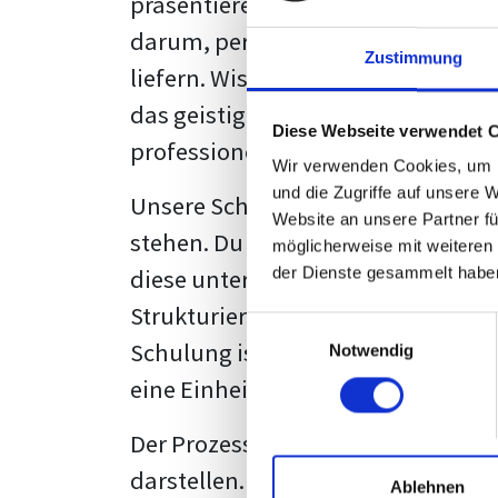
präsentieren. Der "rote Faden", der
darum, persönliche Meinungen zu 
Zustimmung
liefern. Wissenschaftliche Texte, 
das geistige Eigentum des Verfass
Diese Webseite verwendet 
professionell zu kommunizieren.
Wir verwenden Cookies, um I
und die Zugriffe auf unsere 
Unsere Schulung wurde mit Blick 
Website an unsere Partner fü
stehen. Du wirst nicht nur erfahre
möglicherweise mit weiteren
diese unter Zuhilfenahme von Wor
der Dienste gesammelt habe
Strukturierung ist ebenso entschei
Einwilligungsauswahl
Schulung ist so konzipiert, dass s
Notwendig
eine Einheitslösung zu bieten.
Der Prozess des wissenschaftliche
darstellen. Jedoch, ausgestattet 
Ablehnen