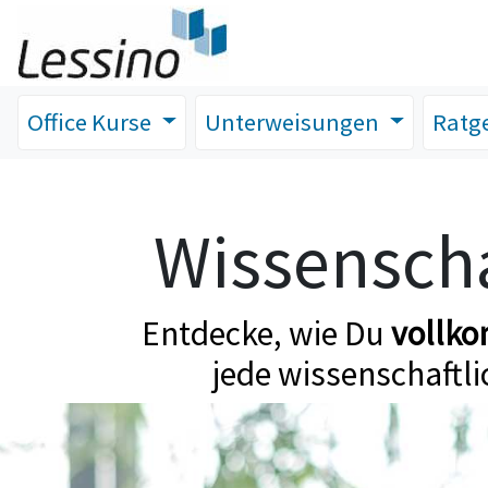
Office Kurse
Unterweisungen
Ratg
Wissenscha
Entdecke, wie Du
vollk
jede wissenschaftli