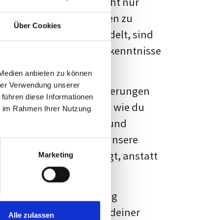
kennbar sein. Es geht nicht nur
s von Fakten und Quellen zu
Über Cookies
- oder Masterarbeit
handelt, sind
chungsergebnisse und Erkenntnisse
 Medien anbieten zu können
hrer Verwendung unserer
au vor diesen Herausforderungen
 führen diese Informationen
en kannst, sondern auch, wie du
ie im Rahmen Ihrer Nutzung
prechende Formatierung und
igene Erwartungen, und unsere
dividuellen Vorlage zeigt, anstatt
Marketing
ne große Herausforderung
 wird die Formatierung deiner
Alle zulassen