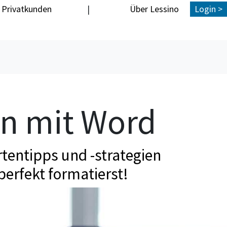
Privatkunden
|
Über Lessino
Login >
en mit Word
tentipps und -strategien
perfekt formatierst!