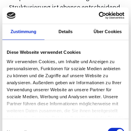
Strukturierung ist ebenso entscheidend
wie der Inhalt selbst. Jeder Prüfer hat
eigene Erwartungen, und unsere
Zustimmung
Details
Über Cookies
Schulung ist so konzipiert, dass sie dir
den Weg vom leeren Dokument zu
Diese Webseite verwendet Cookies
deiner individuellen Vorlage zeigt,
Wir verwenden Cookies, um Inhalte und Anzeigen zu
anstatt eine Einheitslösung zu bieten.
personalisieren, Funktionen für soziale Medien anbieten
zu können und die Zugriffe auf unsere Website zu
Der Prozess des wissenschaftlichen
analysieren. Außerdem geben wir Informationen zu Ihrer
Schreibens kann ohne das richtige
Verwendung unserer Website an unsere Partner für
soziale Medien, Werbung und Analysen weiter. Unsere
Wissen eine große Herausforderung
Partner führen diese Informationen möglicherweise mit
darstellen. Jedoch, ausgestattet mit
weiteren Daten zusammen, die Sie ihnen bereitgestellt
den
Techniken und Strategien
dieses
haben oder die sie im Rahmen Ihrer Nutzung der Dienste
gesammelt haben.
Kurses, wird die Formatierung deiner
Einwilligungsauswahl