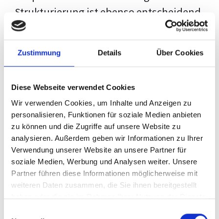
Strukturierung ist ebenso entscheidend
wie der Inhalt selbst. Jeder Prüfer hat
eigene Erwartungen, und unsere
Zustimmung
Details
Über Cookies
Schulung ist so konzipiert, dass sie dir
den Weg vom leeren Dokument zu
Diese Webseite verwendet Cookies
deiner individuellen Vorlage zeigt,
Wir verwenden Cookies, um Inhalte und Anzeigen zu
anstatt eine Einheitslösung zu bieten.
personalisieren, Funktionen für soziale Medien anbieten
zu können und die Zugriffe auf unsere Website zu
Der Prozess des wissenschaftlichen
analysieren. Außerdem geben wir Informationen zu Ihrer
Schreibens kann ohne das richtige
Verwendung unserer Website an unsere Partner für
soziale Medien, Werbung und Analysen weiter. Unsere
Wissen eine große Herausforderung
Partner führen diese Informationen möglicherweise mit
darstellen. Jedoch, ausgestattet mit
weiteren Daten zusammen, die Sie ihnen bereitgestellt
den
Techniken und Strategien
dieses
haben oder die sie im Rahmen Ihrer Nutzung der Dienste
gesammelt haben.
Kurses, wird die Formatierung deiner
Einwilligungsauswahl