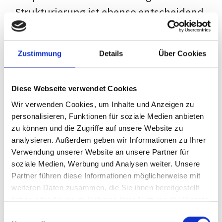
Strukturierung ist ebenso entscheidend
wie der Inhalt selbst. Jeder Prüfer hat
eigene Erwartungen, und unsere
Zustimmung
Details
Über Cookies
Schulung ist so konzipiert, dass sie dir
den Weg vom leeren Dokument zu
Diese Webseite verwendet Cookies
deiner individuellen Vorlage zeigt,
Wir verwenden Cookies, um Inhalte und Anzeigen zu
anstatt eine Einheitslösung zu bieten.
personalisieren, Funktionen für soziale Medien anbieten
zu können und die Zugriffe auf unsere Website zu
Der Prozess des wissenschaftlichen
analysieren. Außerdem geben wir Informationen zu Ihrer
Schreibens kann ohne das richtige
Verwendung unserer Website an unsere Partner für
soziale Medien, Werbung und Analysen weiter. Unsere
Wissen eine große Herausforderung
Partner führen diese Informationen möglicherweise mit
darstellen. Jedoch, ausgestattet mit
weiteren Daten zusammen, die Sie ihnen bereitgestellt
den
Techniken und Strategien
dieses
haben oder die sie im Rahmen Ihrer Nutzung der Dienste
gesammelt haben.
Kurses, wird die Formatierung deiner
Einwilligungsauswahl