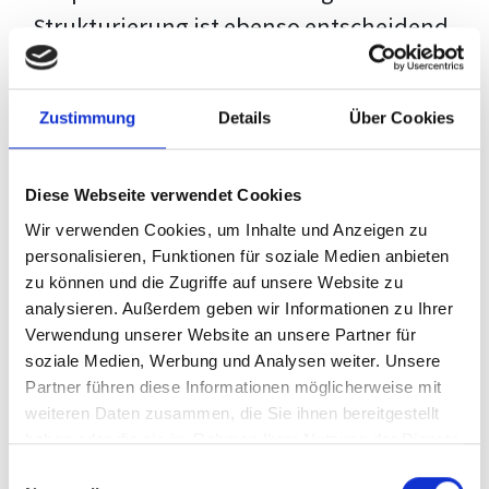
Strukturierung ist ebenso entscheidend
wie der Inhalt selbst. Jeder Prüfer hat
eigene Erwartungen, und unsere
Zustimmung
Details
Über Cookies
Schulung ist so konzipiert, dass sie dir
den Weg vom leeren Dokument zu
Diese Webseite verwendet Cookies
deiner individuellen Vorlage zeigt,
Wir verwenden Cookies, um Inhalte und Anzeigen zu
anstatt eine Einheitslösung zu bieten.
personalisieren, Funktionen für soziale Medien anbieten
zu können und die Zugriffe auf unsere Website zu
Der Prozess des wissenschaftlichen
analysieren. Außerdem geben wir Informationen zu Ihrer
Schreibens kann ohne das richtige
Verwendung unserer Website an unsere Partner für
soziale Medien, Werbung und Analysen weiter. Unsere
Wissen eine große Herausforderung
Partner führen diese Informationen möglicherweise mit
darstellen. Jedoch, ausgestattet mit
weiteren Daten zusammen, die Sie ihnen bereitgestellt
den
Techniken und Strategien
dieses
haben oder die sie im Rahmen Ihrer Nutzung der Dienste
gesammelt haben.
Kurses, wird die Formatierung deiner
Einwilligungsauswahl