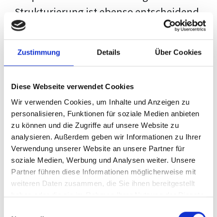
Strukturierung ist ebenso entscheidend
wie der Inhalt selbst. Jeder Prüfer hat
eigene Erwartungen, und unsere
Zustimmung
Details
Über Cookies
Schulung ist so konzipiert, dass sie dir
den Weg vom leeren Dokument zu
Diese Webseite verwendet Cookies
deiner individuellen Vorlage zeigt,
Wir verwenden Cookies, um Inhalte und Anzeigen zu
anstatt eine Einheitslösung zu bieten.
personalisieren, Funktionen für soziale Medien anbieten
zu können und die Zugriffe auf unsere Website zu
Der Prozess des wissenschaftlichen
analysieren. Außerdem geben wir Informationen zu Ihrer
Schreibens kann ohne das richtige
Verwendung unserer Website an unsere Partner für
soziale Medien, Werbung und Analysen weiter. Unsere
Wissen eine große Herausforderung
Partner führen diese Informationen möglicherweise mit
darstellen. Jedoch, ausgestattet mit
weiteren Daten zusammen, die Sie ihnen bereitgestellt
den
Techniken und Strategien
dieses
haben oder die sie im Rahmen Ihrer Nutzung der Dienste
gesammelt haben.
Kurses, wird die Formatierung deiner
Einwilligungsauswahl