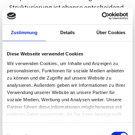
Strukturierung ist ebenso entscheidend
wie der Inhalt selbst. Jeder Prüfer hat
eigene Erwartungen, und unsere
Zustimmung
Details
Über Cookies
Schulung ist so konzipiert, dass sie dir
den Weg vom leeren Dokument zu
Diese Webseite verwendet Cookies
deiner individuellen Vorlage zeigt,
Wir verwenden Cookies, um Inhalte und Anzeigen zu
anstatt eine Einheitslösung zu bieten.
personalisieren, Funktionen für soziale Medien anbieten
zu können und die Zugriffe auf unsere Website zu
Der Prozess des wissenschaftlichen
analysieren. Außerdem geben wir Informationen zu Ihrer
Schreibens kann ohne das richtige
Verwendung unserer Website an unsere Partner für
soziale Medien, Werbung und Analysen weiter. Unsere
Wissen eine große Herausforderung
Partner führen diese Informationen möglicherweise mit
darstellen. Jedoch, ausgestattet mit
weiteren Daten zusammen, die Sie ihnen bereitgestellt
den
Techniken und Strategien
dieses
haben oder die sie im Rahmen Ihrer Nutzung der Dienste
gesammelt haben.
Kurses, wird die Formatierung deiner
Einwilligungsauswahl