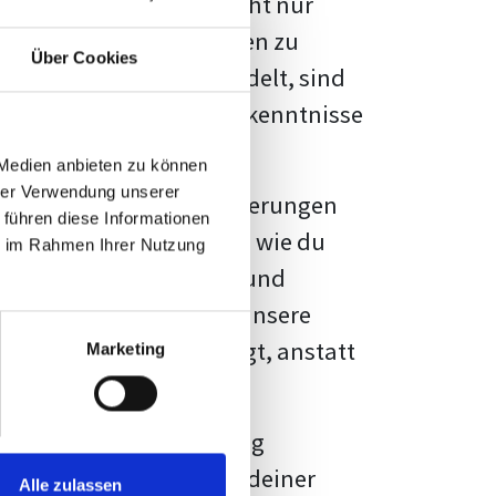
kennbar sein. Es geht nicht nur
s von Fakten und Quellen zu
Über Cookies
- oder Masterarbeit
handelt, sind
chungsergebnisse und Erkenntnisse
 Medien anbieten zu können
hrer Verwendung unserer
au vor diesen Herausforderungen
 führen diese Informationen
en kannst, sondern auch, wie du
ie im Rahmen Ihrer Nutzung
prechende Formatierung und
igene Erwartungen, und unsere
dividuellen Vorlage zeigt, anstatt
Marketing
ne große Herausforderung
 wird die Formatierung deiner
Alle zulassen