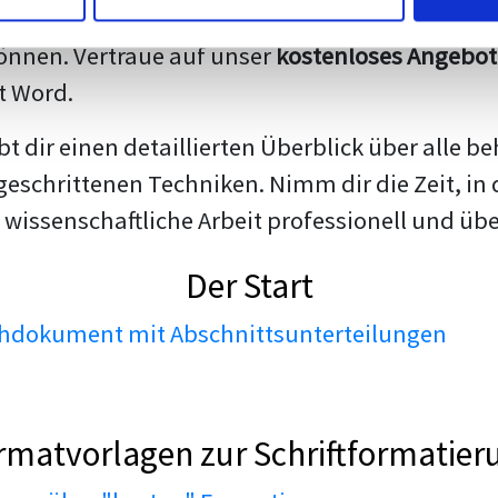
darstellen. Unsere erfahrenen Trainer teilen we
nnen. Vertraue auf unser
kostenloses Angebot
t Word.
ibt dir einen detaillierten Überblick über all
geschrittenen Techniken. Nimm dir die Zeit, in 
 wissenschaftliche Arbeit professionell und üb
Der Start
dokument mit Abschnittsunterteilungen
rmatvorlagen zur Schriftformatier