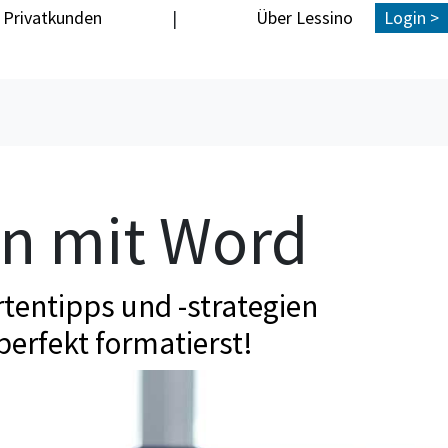
Privatkunden
|
Über Lessino
Login >
en mit Word
tentipps und -strategien
perfekt formatierst!