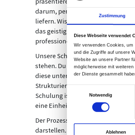
präsentieren. Der "rote Faden", der
darum, persönliche Meinungen zu 
Zustimmung
liefern. Wissenschaftliche Texte, 
das geistige Eigentum des Verfass
Diese Webseite verwendet 
professionell zu kommunizieren.
Wir verwenden Cookies, um I
und die Zugriffe auf unsere 
Unsere Schulung wurde mit Blick 
Website an unsere Partner fü
stehen. Du wirst nicht nur erfahre
möglicherweise mit weiteren
diese unter Zuhilfenahme von Wor
der Dienste gesammelt habe
Strukturierung ist ebenso entschei
Einwilligungsauswahl
Schulung ist so konzipiert, dass s
Notwendig
eine Einheitslösung zu bieten.
Der Prozess des wissenschaftliche
darstellen. Jedoch, ausgestattet 
Ablehnen