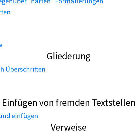
gegenüber "harten" Formatierungen
rten
e
Gliederung
h Überschriften
Einfügen von fremden Textstellen
 und einfügen
Verweise