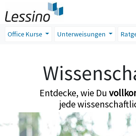
Office Kurse
Unterweisungen
Ratg
Wissenscha
Entdecke, wie Du
vollk
jede wissenschaftli