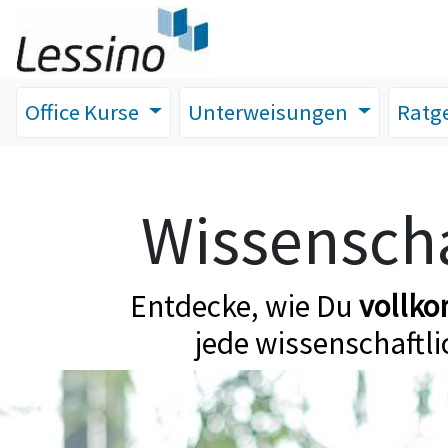
Office Kurse
Unterweisungen
Ratg
Wissenscha
Entdecke, wie Du
vollk
jede wissenschaftli