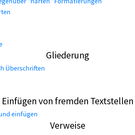
gegenüber "harten" Formatierungen
rten
e
Gliederung
h Überschriften
Einfügen von fremden Textstellen
 und einfügen
Verweise