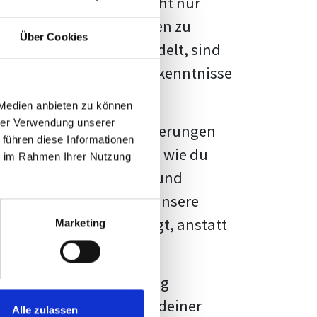
kennbar sein. Es geht nicht nur
s von Fakten und Quellen zu
Über Cookies
- oder Masterarbeit
handelt, sind
chungsergebnisse und Erkenntnisse
 Medien anbieten zu können
hrer Verwendung unserer
au vor diesen Herausforderungen
 führen diese Informationen
en kannst, sondern auch, wie du
ie im Rahmen Ihrer Nutzung
prechende Formatierung und
igene Erwartungen, und unsere
dividuellen Vorlage zeigt, anstatt
Marketing
ne große Herausforderung
 wird die Formatierung deiner
Alle zulassen