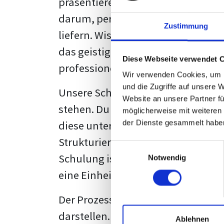
präsentieren. Der "rote Faden", der
darum, persönliche Meinungen zu 
Zustimmung
liefern. Wissenschaftliche Texte, 
das geistige Eigentum des Verfass
Diese Webseite verwendet 
professionell zu kommunizieren.
Wir verwenden Cookies, um I
und die Zugriffe auf unsere 
Unsere Schulung wurde mit Blick 
Website an unsere Partner fü
stehen. Du wirst nicht nur erfahre
möglicherweise mit weiteren
diese unter Zuhilfenahme von Wor
der Dienste gesammelt habe
Strukturierung ist ebenso entschei
Einwilligungsauswahl
Schulung ist so konzipiert, dass s
Notwendig
eine Einheitslösung zu bieten.
Der Prozess des wissenschaftliche
darstellen. Jedoch, ausgestattet 
Ablehnen