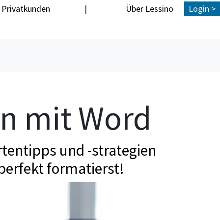
Privatkunden
|
Über Lessino
Login >
en mit Word
tentipps und -strategien
perfekt formatierst!