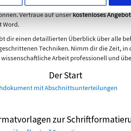
darstellen. Unsere erfahrenen Trainer teilen we
nnen. Vertraue auf unser
kostenloses Angebot
t Word.
ibt dir einen detaillierten Überblick über all
geschrittenen Techniken. Nimm dir die Zeit, in 
 wissenschaftliche Arbeit professionell und üb
Der Start
dokument mit Abschnittsunterteilungen
rmatvorlagen zur Schriftformatier