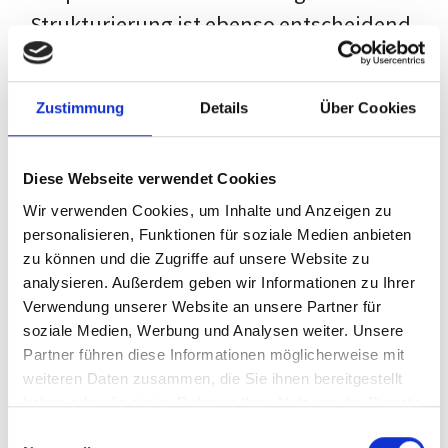
Strukturierung ist ebenso entscheidend
wie der Inhalt selbst. Jeder Prüfer hat
eigene Erwartungen, und unsere
Zustimmung
Details
Über Cookies
Schulung ist so konzipiert, dass sie dir
den Weg vom leeren Dokument zu
Diese Webseite verwendet Cookies
deiner individuellen Vorlage zeigt,
Wir verwenden Cookies, um Inhalte und Anzeigen zu
anstatt eine Einheitslösung zu bieten.
personalisieren, Funktionen für soziale Medien anbieten
zu können und die Zugriffe auf unsere Website zu
Der Prozess des wissenschaftlichen
analysieren. Außerdem geben wir Informationen zu Ihrer
Schreibens kann ohne das richtige
Verwendung unserer Website an unsere Partner für
soziale Medien, Werbung und Analysen weiter. Unsere
Wissen eine große Herausforderung
Partner führen diese Informationen möglicherweise mit
darstellen. Jedoch, ausgestattet mit
weiteren Daten zusammen, die Sie ihnen bereitgestellt
den
Techniken und Strategien
dieses
haben oder die sie im Rahmen Ihrer Nutzung der Dienste
gesammelt haben.
Kurses, wird die Formatierung deiner
Einwilligungsauswahl