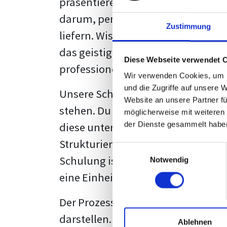
präsentieren. Der "rote Faden", der
darum, persönliche Meinungen zu 
Zustimmung
liefern. Wissenschaftliche Texte, 
das geistige Eigentum des Verfass
Diese Webseite verwendet 
professionell zu kommunizieren.
Wir verwenden Cookies, um I
und die Zugriffe auf unsere 
Unsere Schulung wurde mit Blick 
Website an unsere Partner fü
stehen. Du wirst nicht nur erfahre
möglicherweise mit weiteren
diese unter Zuhilfenahme von Wor
der Dienste gesammelt habe
Strukturierung ist ebenso entschei
Einwilligungsauswahl
Schulung ist so konzipiert, dass s
Notwendig
eine Einheitslösung zu bieten.
Der Prozess des wissenschaftliche
darstellen. Jedoch, ausgestattet 
Ablehnen