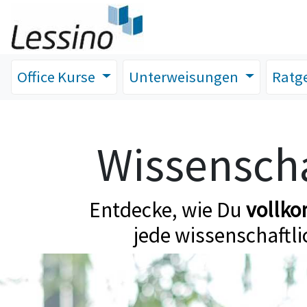
Office Kurse
Unterweisungen
Ratg
Wissenscha
Entdecke, wie Du
vollk
jede wissenschaftli