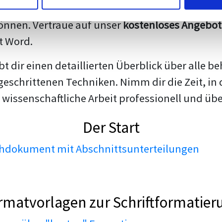
darstellen. Unsere erfahrenen Trainer teilen we
nnen. Vertraue auf unser
kostenloses Angebot
t Word.
ibt dir einen detaillierten Überblick über all
geschrittenen Techniken. Nimm dir die Zeit, in 
 wissenschaftliche Arbeit professionell und üb
Der Start
dokument mit Abschnittsunterteilungen
rmatvorlagen zur Schriftformatier