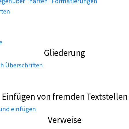
gegenüber "harten" Formatierungen
rten
e
Gliederung
h Überschriften
Einfügen von fremden Textstellen
 und einfügen
Verweise