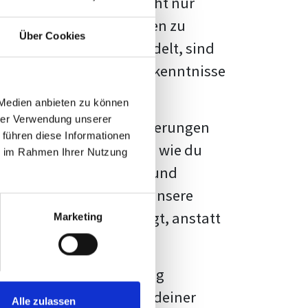
kennbar sein. Es geht nicht nur
s von Fakten und Quellen zu
Über Cookies
- oder Masterarbeit
handelt, sind
chungsergebnisse und Erkenntnisse
 Medien anbieten zu können
hrer Verwendung unserer
au vor diesen Herausforderungen
 führen diese Informationen
en kannst, sondern auch, wie du
ie im Rahmen Ihrer Nutzung
prechende Formatierung und
igene Erwartungen, und unsere
dividuellen Vorlage zeigt, anstatt
Marketing
ne große Herausforderung
 wird die Formatierung deiner
Alle zulassen