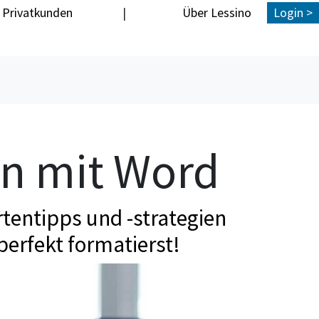
Privatkunden
|
Über Lessino
Login >
en mit Word
tentipps und -strategien
perfekt formatierst!