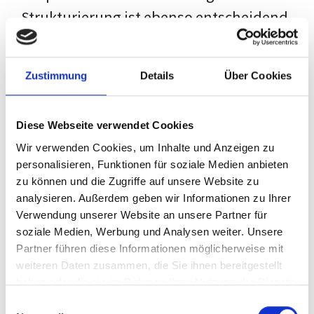
Strukturierung ist ebenso entscheidend
wie der Inhalt selbst. Jeder Prüfer hat
eigene Erwartungen, und unsere
Zustimmung
Details
Über Cookies
Schulung ist so konzipiert, dass sie dir
den Weg vom leeren Dokument zu
Diese Webseite verwendet Cookies
deiner individuellen Vorlage zeigt,
Wir verwenden Cookies, um Inhalte und Anzeigen zu
anstatt eine Einheitslösung zu bieten.
personalisieren, Funktionen für soziale Medien anbieten
zu können und die Zugriffe auf unsere Website zu
Der Prozess des wissenschaftlichen
analysieren. Außerdem geben wir Informationen zu Ihrer
Schreibens kann ohne das richtige
Verwendung unserer Website an unsere Partner für
soziale Medien, Werbung und Analysen weiter. Unsere
Wissen eine große Herausforderung
Partner führen diese Informationen möglicherweise mit
darstellen. Jedoch, ausgestattet mit
weiteren Daten zusammen, die Sie ihnen bereitgestellt
den
Techniken und Strategien
dieses
haben oder die sie im Rahmen Ihrer Nutzung der Dienste
gesammelt haben.
Kurses, wird die Formatierung deiner
Einwilligungsauswahl