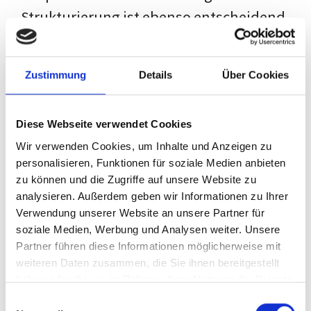
Strukturierung ist ebenso entscheidend
wie der Inhalt selbst. Jeder Prüfer hat
eigene Erwartungen, und unsere
Zustimmung
Details
Über Cookies
Schulung ist so konzipiert, dass sie dir
den Weg vom leeren Dokument zu
Diese Webseite verwendet Cookies
deiner individuellen Vorlage zeigt,
Wir verwenden Cookies, um Inhalte und Anzeigen zu
anstatt eine Einheitslösung zu bieten.
personalisieren, Funktionen für soziale Medien anbieten
zu können und die Zugriffe auf unsere Website zu
Der Prozess des wissenschaftlichen
analysieren. Außerdem geben wir Informationen zu Ihrer
Schreibens kann ohne das richtige
Verwendung unserer Website an unsere Partner für
soziale Medien, Werbung und Analysen weiter. Unsere
Wissen eine große Herausforderung
Partner führen diese Informationen möglicherweise mit
darstellen. Jedoch, ausgestattet mit
weiteren Daten zusammen, die Sie ihnen bereitgestellt
den
Techniken und Strategien
dieses
haben oder die sie im Rahmen Ihrer Nutzung der Dienste
gesammelt haben.
Kurses, wird die Formatierung deiner
Einwilligungsauswahl