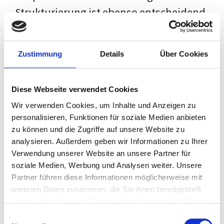
Strukturierung ist ebenso entscheidend
wie der Inhalt selbst. Jeder Prüfer hat
eigene Erwartungen, und unsere
Zustimmung
Details
Über Cookies
Schulung ist so konzipiert, dass sie dir
den Weg vom leeren Dokument zu
Diese Webseite verwendet Cookies
deiner individuellen Vorlage zeigt,
Wir verwenden Cookies, um Inhalte und Anzeigen zu
anstatt eine Einheitslösung zu bieten.
personalisieren, Funktionen für soziale Medien anbieten
zu können und die Zugriffe auf unsere Website zu
Der Prozess des wissenschaftlichen
analysieren. Außerdem geben wir Informationen zu Ihrer
Schreibens kann ohne das richtige
Verwendung unserer Website an unsere Partner für
soziale Medien, Werbung und Analysen weiter. Unsere
Wissen eine große Herausforderung
Partner führen diese Informationen möglicherweise mit
darstellen. Jedoch, ausgestattet mit
weiteren Daten zusammen, die Sie ihnen bereitgestellt
den
Techniken und Strategien
dieses
haben oder die sie im Rahmen Ihrer Nutzung der Dienste
gesammelt haben.
Kurses, wird die Formatierung deiner
Einwilligungsauswahl