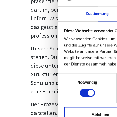
präsentieren. Der "rote Faden", der
darum, persönliche Meinungen zu 
Zustimmung
liefern. Wissenschaftliche Texte, 
das geistige Eigentum des Verfass
Diese Webseite verwendet 
professionell zu kommunizieren.
Wir verwenden Cookies, um I
und die Zugriffe auf unsere 
Unsere Schulung wurde mit Blick 
Website an unsere Partner fü
stehen. Du wirst nicht nur erfahre
möglicherweise mit weiteren
diese unter Zuhilfenahme von Wor
der Dienste gesammelt habe
Strukturierung ist ebenso entschei
Einwilligungsauswahl
Schulung ist so konzipiert, dass s
Notwendig
eine Einheitslösung zu bieten.
Der Prozess des wissenschaftliche
darstellen. Jedoch, ausgestattet 
Ablehnen