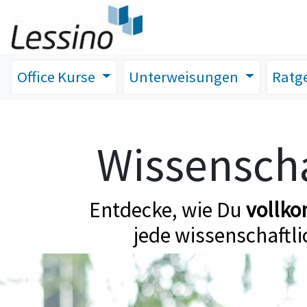
Office Kurse
Unterweisungen
Ratg
Wissenscha
Entdecke, wie Du
vollk
jede wissenschaftli