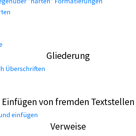
gegenüber "harten" Formatierungen
rten
e
Gliederung
h Überschriften
Einfügen von fremden Textstellen
 und einfügen
Verweise