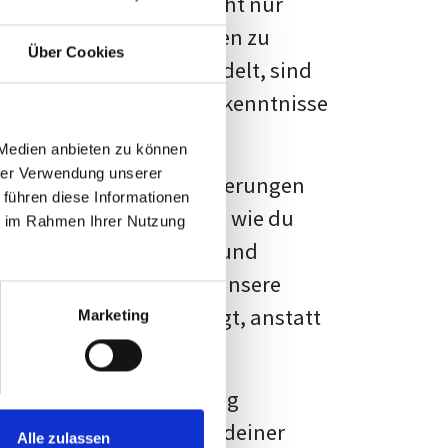
kennbar sein. Es geht nicht nur
s von Fakten und Quellen zu
Über Cookies
- oder Masterarbeit
handelt, sind
chungsergebnisse und Erkenntnisse
 Medien anbieten zu können
hrer Verwendung unserer
au vor diesen Herausforderungen
 führen diese Informationen
en kannst, sondern auch, wie du
ie im Rahmen Ihrer Nutzung
prechende Formatierung und
igene Erwartungen, und unsere
dividuellen Vorlage zeigt, anstatt
Marketing
ne große Herausforderung
 wird die Formatierung deiner
Alle zulassen