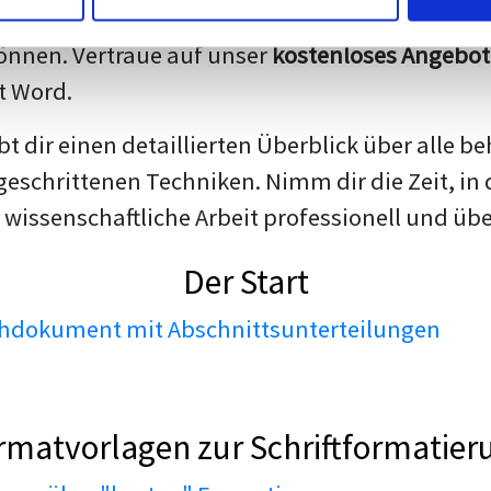
darstellen. Unsere erfahrenen Trainer teilen we
nnen. Vertraue auf unser
kostenloses Angebot
t Word.
ibt dir einen detaillierten Überblick über all
geschrittenen Techniken. Nimm dir die Zeit, in 
 wissenschaftliche Arbeit professionell und üb
Der Start
dokument mit Abschnittsunterteilungen
rmatvorlagen zur Schriftformatier