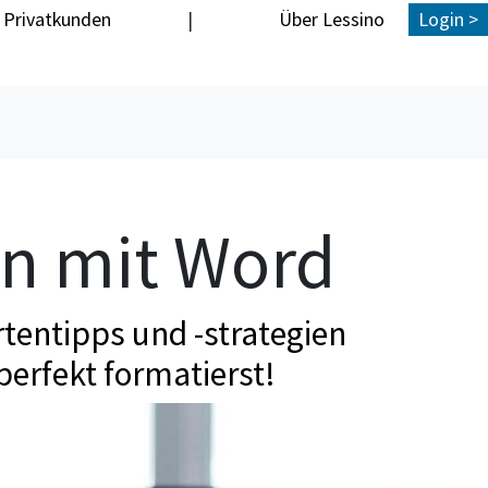
Privatkunden
|
Über Lessino
Login >
en mit Word
tentipps und -strategien
perfekt formatierst!